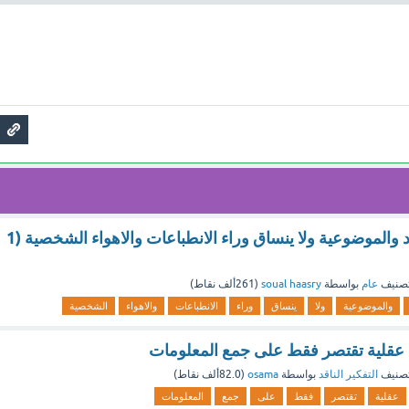
يتحرى الناقد الحياد والموضوعية ولا ينساق وراء الانطباعات والاهواء الشخصية (1
صنيف
عام
بواسطة
soual haasry
(
261ألف
نقاط)
والموضوعية
ولا
ينساق
وراء
الانطباعات
والاهواء
الشخصية
ية عقلية تقتصر فقط على جمع المعلومات
صنيف
التفكير الناقد
بواسطة
osama
(
82.0ألف
نقاط)
عقلية
تقتصر
فقط
على
جمع
المعلومات