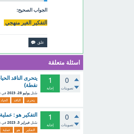
الجواب الصحيح:
التفكير الغير منهجي
اسئلة متعلقة
1
0
نقطة)
تصويتات
إجابة
يوليو 28، 2023
سُئل
في ت
يتحرى
الناقد
الحياد
التفكير هو : عمل
1
0
فبراير 3، 2023
سُئل
في ت
تصويتات
إجابة
التفكير
هو
عملية