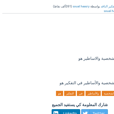
فكير الناقد
بواسطة
soual haasry
(
261ألف
نقاط)
soual h
لشخصية والاساطير هو
لشخصية والأساطير في التفكير هو
لشخصية
والأساطير
في
التفكير
هو
شارك المعلومة كي يستفيد الجميع
LinkedIn
Twitter