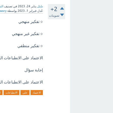
سُئل
يناير 24، 2023
في تصنيف
الت
+2
عُدل
فبراير 1، 2023
بواسطة
aasry
تصويتات
○ تفكير منهجي
○ تفكير غير منهجي
○ تفكير منطقي
الاعتماد على الانطباعات ا
إجابة سؤال
الاعتماد على الانطباعات ا
الاعتماد
على
الانطباعات
ا