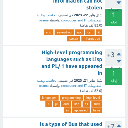
information can not
stolen
تصويتات
1
يناير 22، 2023
سُئل
في تصنيف
الحاسب وتقنية
المعلومات computer and IT
بواسطة
osama
إجابة
(
82.0ألف
نقاط)
and
eavesdrop
not
can
it
stolen
information
High-level programming
+3
languages such as Lisp
and PL/ 1 have appeared
تصويتات
1
in
يناير 21، 2023
سُئل
في تصنيف
الحاسب وتقنية
إجابة
المعلومات computer and IT
بواسطة
osama
(
82.0ألف
نقاط)
languages
programming
high-level
1
pl
and
lisp
as
such
in
appeared
have
Is a type of Bus that used
+2