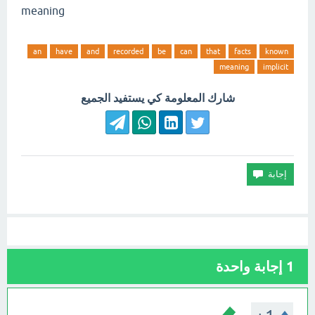
meaning
an
have
and
recorded
be
can
that
facts
known
meaning
implicit
شارك المعلومة كي يستفيد الجميع
1
إجابة واحدة