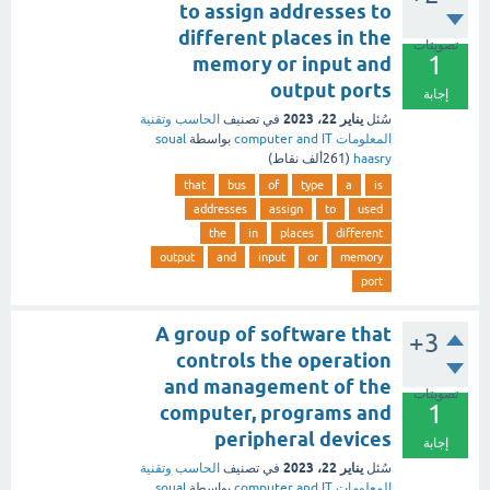
to assign addresses to
different places in the
تصويتات
1
memory or input and
output ports
إجابة
يناير 22، 2023
سُئل
في تصنيف
الحاسب وتقنية
المعلومات computer and IT
بواسطة
soual
haasry
(
261ألف
نقاط)
that
bus
of
type
a
is
addresses
assign
to
used
the
in
places
different
output
and
input
or
memory
port
A group of software that
+3
controls the operation
and management of the
تصويتات
1
computer, programs and
peripheral devices
إجابة
يناير 22، 2023
سُئل
في تصنيف
الحاسب وتقنية
المعلومات computer and IT
بواسطة
soual