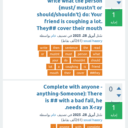
write what the person
{must/ mustn't or
تصويتات
1
should/shouldn't} do: Your
friend is coughing a lot.
إجابة
They## cover their mouth
أبريل 28، 2025
سُئل
في تصنيف
عام
بواسطة
soual haasry
(
261ألف
نقاط)
write
then
sentence
the
read
or
mustnt
must
person
what
your
do
shouldnt
should
lot
a
coughing
is
friend
mouth
their
cover
they##
Complete with anyone -
0
anything-Someone): There
is ## with a bad fall, he
تصويتات
1
needs an X-ray.
أبريل 28، 2025
سُئل
في تصنيف
عام
بواسطة
إجابة
soual haasry
(
261ألف
نقاط)
-
anyone
with
complete