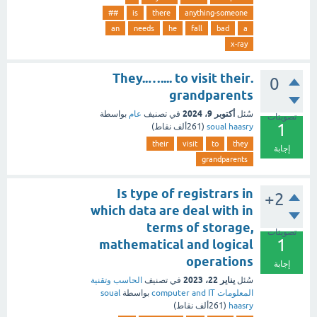
##
is
there
anything-someone
an
needs
he
fall
bad
a
x-ray
.They..….... to visit their
0
grandparents
أكتوبر 9، 2024
سُئل
في تصنيف
عام
بواسطة
تصويتات
1
soual haasry
(
261ألف
نقاط)
their
visit
to
they
إجابة
grandparents
Is type of registrars in
+2
which data are deal with in
terms of storage,
تصويتات
1
mathematical and logical
operations
إجابة
يناير 22، 2023
سُئل
في تصنيف
الحاسب وتقنية
المعلومات computer and IT
بواسطة
soual
haasry
(
261ألف
نقاط)