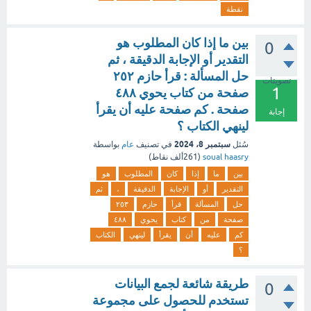
نقطة
بين ما إذا كان المطلوب هو
0
التقدير أو الإجابة الدقيقة ، ثم
حل المسألة : قرأ حازم ٢٥٢
تصويتات
1
صفحة من كتاب يحوي ٤٨٨
صفحة . كم صفحة عليه أن يقرأ
إجابة
لينهي الكتاب ؟
سبتمبر 8، 2024
سُئل
في تصنيف
عام
بواسطة
soual haasry
(
261ألف
نقاط)
بين
ما
إذا
كان
المطلوب
هو
التقدير
أو
الإجابة
الدقيقة
،
ثم
حل
المسألة
قرأ
حازم
٢٥٣
صفحة
من
كتاب
يحوي
٤٨٨
كم
عليه
أن
يقرأ
لينهي
الكتاب
؟
طريقة شائعة لجمع البيانات
0
تستخدم للحصول على مجموعة