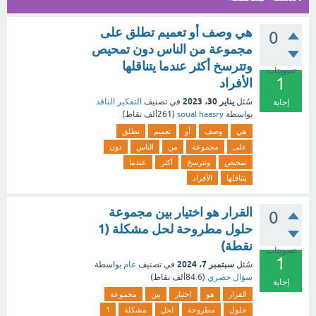
هي وصف أو تعميم تطلق على
0
مجموعة من الناس دون تمحيص
وتترسخ أكثر عندما يتناقلها
تصويتات
1
الأفراد
يناير 30، 2023
سُئل
في تصنيف
التفكير الناقد
إجابة
بواسطة
soual haasry
(
261ألف
نقاط)
هي
وصف
أو
تعميم
تطلق
على
مجموعة
من
الناس
دون
تمحيص
وتترسخ
أكثر
عندما
يتناقلها
الأفراد
القرار هو اختيار بين مجموعة
0
حلول مطروحة لحل مشكلة (1
نقطة)
تصويتات
1
سبتمبر 7، 2024
سُئل
في تصنيف
عام
بواسطة
سؤال حصري
(
84.6ألف
نقاط)
إجابة
القرار
هو
اختيار
بين
مجموعة
حلول
مطروحة
لحل
مشكلة
1