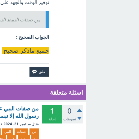
توفير الوقت والجهد على
من صفات النمط الس
الجواب الصحيح :
جميع ماذكر صحيح
اسئلة متعلقة
من صفات النبي عل
1
0
رسول الله إلا تبسم ف
تصويتات
إجابة
سبتمبر 21، 2024
سُئل
في
من
صفات
النبي
إلا
تبسم
في
وج