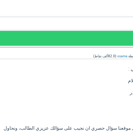
طة
osama
(
82.0ألف
نقاط)
 :
ام
ر
ل موقعنا سؤال حصري ان نجيب على سؤالك عزيزي الطالب، ونحاول