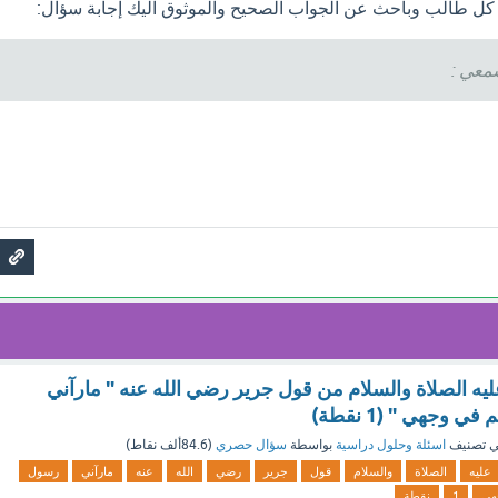
 كل طالب وباحث عن الجواب الصحيح والموثوق اليك إجابة سؤال:
معي :
يه الصلاة والسلام من قول جرير رضي الله عنه " مارآني
ي وجهي " (1 نقطة)
 تصنيف
اسئلة وحلول دراسية
بواسطة
سؤال حصري
(
84.6ألف
نقاط)
عليه
الصلاة
والسلام
قول
جرير
رضي
الله
عنه
مارآني
رسول
هي
1
نقطة