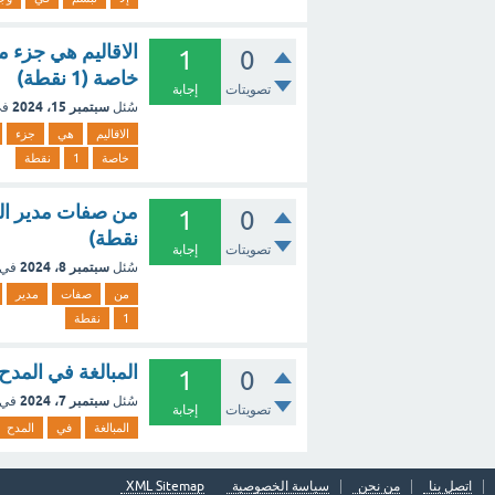
الاقاليم هي جزء م
1
0
خاصة (1 نقطة)
تصويتات
إجابة
سبتمبر 15، 2024
سُئل
في
الاقاليم
هي
جزء
خاصة
1
نقطة
1
0
نقطة)
تصويتات
إجابة
سبتمبر 8، 2024
سُئل
في 
من
صفات
مدير
1
نقطة
المبالغة في المدح و
1
0
سبتمبر 7، 2024
سُئل
في 
تصويتات
إجابة
المبالغة
في
المدح
اتصل بنا
من نحن
سياسة الخصوصية
XML Sitemap