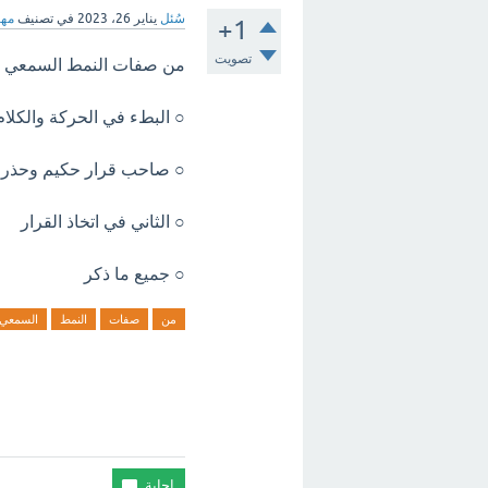
سُئل
يناير 26، 2023
في تصنيف
مها
+1
تصويت
من صفات النمط السمعي :
○ البطء في الحركة والكلام
○ صاحب قرار حكيم وحذر
○ الثاني في اتخاذ القرار
○ جميع ما ذكر
من
صفات
النمط
السمعي