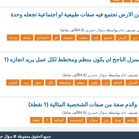
ن الارض تجتمع فيه صفات طبيعية او اجتماعية تجعله وحدة
 تصنيف
عام
بواسطة
سؤال حصري
(
84.6ألف
نقاط)
من
الارض
تجتمع
فيه
صفات
طبيعية
او
اجتماعية
تجعله
وحدة
من صفات مدير المنزل الناجح ان يكون منظم ومخطط لكل عمل يريد انجازه (1
تصنيف
عام
بواسطة
سؤال حصري
(
84.6ألف
نقاط)
المنزل
الناجح
ان
يكون
منظم
ومخطط
لكل
عمل
يريد
انجازه
الذم صفة من صفات الشخصية المثالية (1 نقطة)
تصنيف
عام
بواسطة
سؤال حصري
(
84.6ألف
نقاط)
والذم
صفة
من
صفات
الشخصية
المثالية
1
نقطة
جميع الحقوق محفوظة © سؤال حصري 