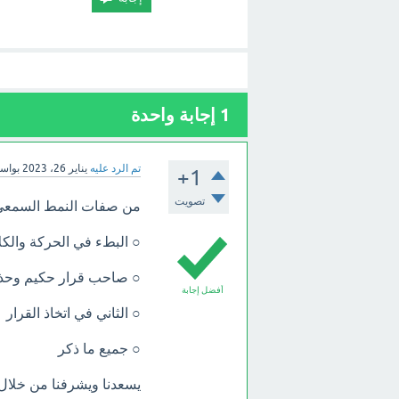
1
إجابة واحدة
تم الرد عليه
يناير 26، 2023
بواس
+1
تصويت
من صفات النمط السمعي
○ البطء في الحركة والكل
○ صاحب قرار حكيم وحذ
أفضل إجابة
○ الثاني في اتخاذ القرار
○ جميع ما ذكر
يسعدنا ويشرفنا من خلا