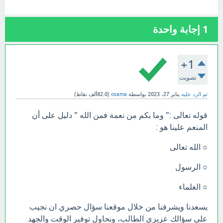
1
إجابة واحدة
+1
تصويت
تم الرد عليه
يناير 27، 2023
بواسطة
osama
(
82.0ألف
نقاط)
قوله تعالى :" وما بكم من نعمة فمن الله " دليل على أن
المنعم علينا هو :
○ الله تعالى
○ الرسول
○ العلماء
يسعدنا ويشرفنا من خلال موقعنا سؤال حصري ان نجيب
على سؤالك عزيزي الطالب، ونحاول توفير الوقت والجهد