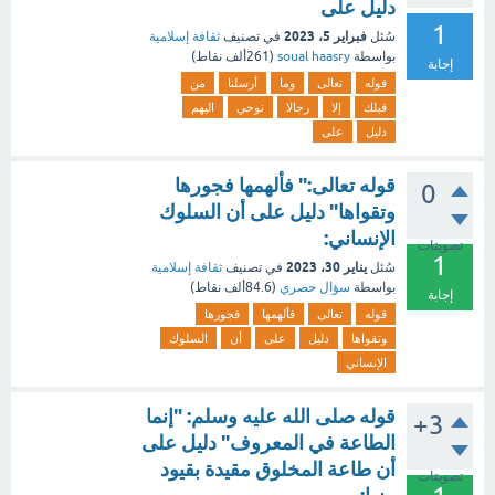
دليل على
1
فبراير 5، 2023
سُئل
في تصنيف
ثقافة إسلامية
بواسطة
soual haasry
(
261ألف
نقاط)
إجابة
قوله
تعالى
وما
أرسلنا
من
قبلك
إلا
رجالا
نوحي
اليهم
دليل
على
قوله تعالى:" فألهمها فجورها
0
وتقواها" دليل على أن السلوك
الإنساني:
تصويتات
1
يناير 30، 2023
سُئل
في تصنيف
ثقافة إسلامية
بواسطة
سؤال حصري
(
84.6ألف
نقاط)
إجابة
قوله
تعالى
فألهمها
فجورها
وتقواها
دليل
على
أن
السلوك
الإنساني
قوله صلى الله عليه وسلم: "إنما
+3
الطاعة في المعروف" دليل على
أن طاعة المخلوق مقيدة بقيود
تصويتات