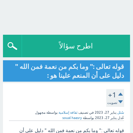
اطرح سؤالاً
قوله تعالى :" وما بكم من نعمة فمن الله "
دليل على أن المنعم علينا هو :
+1
تصويت
سُئل
يناير 27، 2023
في تصنيف
ثقافة إسلامية
بواسطة
مجهول
عُدل
يناير 27، 2023
بواسطة
soual haasry
قوله تعالى :" وما بكم من نعمة فمن الله " دليل على أن