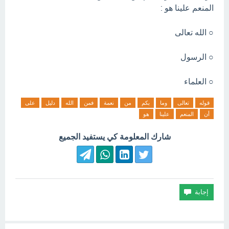
المنعم علينا هو :
○ الله تعالى
○ الرسول
○ العلماء
قوله
تعالى
وما
بكم
من
نعمة
فمن
الله
دليل
على
أن
المنعم
علينا
هو
شارك المعلومة كي يستفيد الجميع