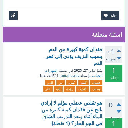
اسئلة متعلقة
فقدان كمية كبيرة من الدم
+1
بسبب النزيف يؤدي إلى فقر
تصويت
الدم
1
يناير 27، 2023
سُئل
في تصنيف
المهارات
الحياتية
بواسطة
soual haasry
(
261ألف
نقاط)
إجابة
فقدان
كمية
كبيرة
من
الدم
بسبب
النزيف
يؤدي
إلى
فقر
هو تقلص عضلي مؤلم لا إرادي
0
ناتج عن فقدان كمية كبيرة من
الماء أثناء وبعد التدريب الشاق
تصويتات
1
في الجو الحار؟ (1 نقطة)