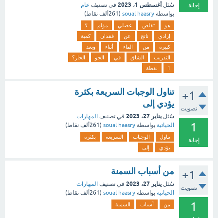
أغسطس 1، 2023
سُئل
في تصنيف
عام
إجابة
بواسطة
soual haasry
(
261ألف
نقاط)
هو
تقلص
عضلي
مؤلم
لا
إرادي
ناتج
عن
فقدان
كمية
كبيرة
من
الماء
أثناء
وبعد
التدريب
الشاق
في
الجو
الحار؟
1
نقطة
تناول الوجبات السريعة بكثرة
+1
يؤدي إلى
تصويت
يناير 27، 2023
سُئل
في تصنيف
المهارات
1
الحياتية
بواسطة
soual haasry
(
261ألف
نقاط)
تناول
الوجبات
السريعة
بكثرة
إجابة
يؤدي
إلى
من أسباب السمنة
+1
يناير 27، 2023
سُئل
في تصنيف
المهارات
تصويت
الحياتية
بواسطة
soual haasry
(
261ألف
نقاط)
1
من
أسباب
السمنة