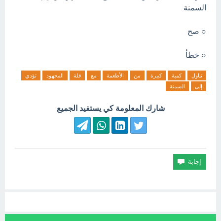
السمنة
○ صح
○ خطأ
تناول
كمية
كبيرة
من
الأطعمة
مع
قلة
المجهود
تؤدي
إلى
السمنة
شارك المعلومة كي يستفيد الجميع