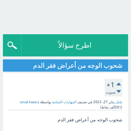
اطرح سؤالاً
شحوب الوجه من أعراض فقر الدم
+1
تصويت
سُئل
يناير 27، 2023
في تصنيف
المهارات الحياتية
بواسطة
soual haasry
(
261ألف
نقاط)
شحوب الوجه من أعراض فقر الدم