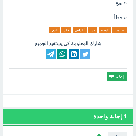
○ صح
○ خطأ
شحوب
الوجه
من
أعراض
فقر
الدم
شارك المعلومة كي يستفيد الجميع
1
إجابة واحدة