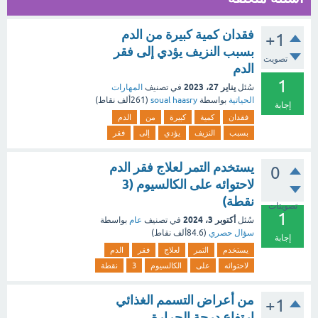
فقدان كمية كبيرة من الدم
+1
بسبب النزيف يؤدي إلى فقر
تصويت
الدم
1
يناير 27، 2023
سُئل
في تصنيف
المهارات
الحياتية
بواسطة
soual haasry
(
261ألف
نقاط)
إجابة
فقدان
كمية
كبيرة
من
الدم
بسبب
النزيف
يؤدي
إلى
فقر
يستخدم التمر لعلاج فقر الدم
0
لاحتوائه على الكالسيوم (3
نقطة)
تصويتات
1
أكتوبر 3، 2024
سُئل
في تصنيف
عام
بواسطة
سؤال حصري
(
84.6ألف
نقاط)
إجابة
يستخدم
التمر
لعلاج
فقر
الدم
لاحتوائه
على
الكالسيوم
3
نقطة
من أعراض التسمم الغذائي
+1
ارتفاع درجة الحرارة