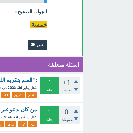
الجواب الصحيح :
خمسة
اسئلة متعلقة
: "العلم بتكريم ا
1
+1
يناير 26، 2023
سُئل
في ت
تصويت
إجابة
العلم
بتكريم
الله
من كان يدعو غير 
1
0
سبتمبر 29، 2024
سُئل
في
تصويتات
إجابة
من
كان
يدعو
غ