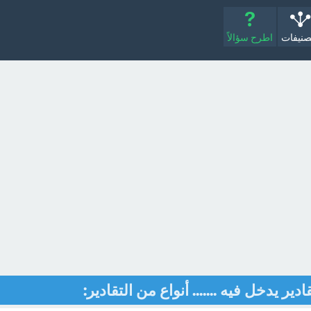
صنيفات
اطرح سؤالاً
دير يدخل فيه ....... أنواع من التقادير: