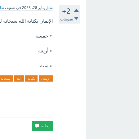
سُئل
يناير 28، 2023
في تصنيف
ثقا
+2
تصويتات
الإيمان بكتابة الله سبحانه لل
○ خمسة
○ أربعة
○ ستة
الإيمان
بكتابة
الله
سبحانه