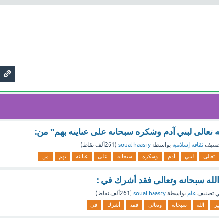
لله تعالى لبني آدم وشكره سبحانه على عنايته بهم" من:
صنيف
ثقافة إسلامية
بواسطة
soual haasry
(
261ألف
نقاط)
تعالى
لبني
آدم
وشكره
سبحانه
على
عنايته
بهم
من
الله سبحانه وتعالى فقد أشرك في :
 تصنيف
عام
بواسطة
soual haasry
(
261ألف
نقاط)
ير
الله
سبحانه
وتعالى
فقد
أشرك
في