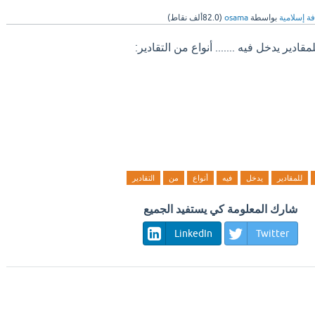
فة إسلامية
بواسطة
osama
(
82.0ألف
نقاط)
مقادير يدخل فيه ....... أنواع من التقادير:
للمقادير
يدخل
فيه
أنواع
من
التقادير
شارك المعلومة كي يستفيد الجميع
LinkedIn
Twitter