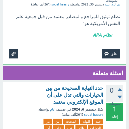
تصويتات
تم الرد عليه
ديسمبر 30، 2022
بواسطة
soual haasry
(
261ألف
نقاط)
نظام توثيق للمراجع والمصادر معتمد من قبل جمعية علم
النفس الأمريكية هو:
نظام APA
اسئلة متعلقة
حدد النهاية الصحيحة من بين
0
الخيارات والتي تدل على أن
الموقع الإلكتروني معتمد
تصويتات
1
ديسمبر 6، 2024
سُئل
في تصنيف
عام
بواسطة
soual haasry
(
261ألف
نقاط)
إجابة
حدد
النهاية
الصحيحة
من
بين
الخيارات
والتي
تدل
على
أن