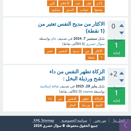
12م
فإن
عدد
الأعلام
التي
وضعها
جوانب
السور
يساوي
الاكثار من مديح النفس تعتبر من
0
(1 نقطة)
سبتمبر 7، 2024
سُئل
في تصنيف
عام
بواسطة
تصويتات
1
سؤال حصري
(
84.6ألف
نقاط)
الاكثار
من
مديح
النفس
تعتبر
إجابة
1
نقطة
الزكاة تطهر النفس من داء
+2
الشح ورذيلة البخل :
يناير 28، 2023
سُئل
في تصنيف
ثقافة إسلامية
تصويتات
1
بواسطة
osama
(
82.0ألف
نقاط)
الزكاة
تطهر
النفس
من
داء
إجابة
الشح
ورذيلة
البخل
اتصل بنا
من نحن
سياسة الخصوصية
XML Sitemap
جميع الحقوق محفوظة © سؤال حصري 2024