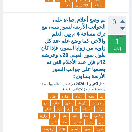
الموقع
الإلكتروني
معتمد
تم وضع أعلام إضاءة على
0
الجوانب الأربعة لسور مبنى مع
ترك مسافة 4 م بين العلم
تصويتات
1
والآخر، كما وضع علم عند كل
زاوية من زوايا السور، فإذا كان
إجابة
طول سور المبنى 20م وعرضه
12م فإن عدد الأعلام التي تم
وضعها على جوانب السور
الأربعة يساوي :
أكتوبر 1، 2024
سُئل
في تصنيف
عام
بواسطة
soual haasry
(
261ألف
نقاط)
تم
وضع
أعلام
إضاءة
على
الجوانب
الأربعة
لسور
مبنى
مع
ترك
مسافة
4
م
بين
العلم
والآخر،
كما
علم
عند
كل
زاوية
من
زوايا
السور،
فإذا
كان
طول
سور
المبنى
20م
وعرضه