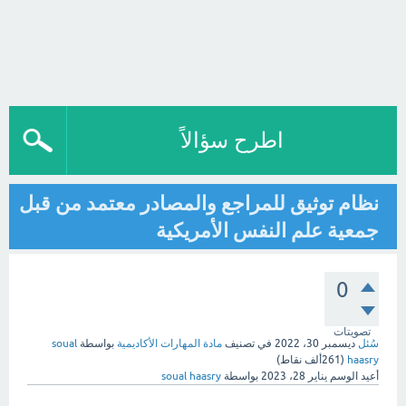
اطرح سؤالاً
نظام توثيق للمراجع والمصادر معتمد من قبل
جمعية علم النفس الأمريكية
0
تصويتات
سُئل
ديسمبر 30، 2022
في تصنيف
مادة المهارات الأكاديمية
بواسطة
soual
haasry
(
261ألف
نقاط)
أعيد الوسم
يناير 28، 2023
بواسطة
soual haasry