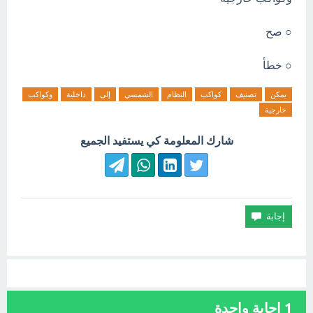
○ صح
○ خطأ
يمكن
تصنيف
كواكب
النظام
الشمسي
إلى
داخلية
وكواكب
خارجية
شارك المعلومة كي يستفيد الجميع
1
إجابة واحدة