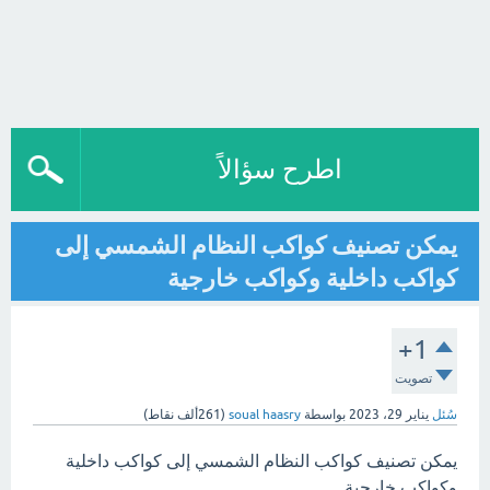
اطرح سؤالاً
يمكن تصنيف كواكب النظام الشمسي إلى
كواكب داخلية وكواكب خارجية
+1
تصويت
سُئل
يناير 29، 2023
بواسطة
soual haasry
(
261ألف
نقاط)
يمكن تصنيف كواكب النظام الشمسي إلى كواكب داخلية
وكواكب خارجية