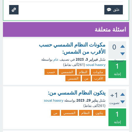
اسئلة متعلقة
مكونات النظام الشمسي حسب
0
الأقرب من الشمس:
فبراير 3، 2025
سُئل
في تصنيف
عام
بواسطة
تصويتات
1
soual haasry
(
261ألف
نقاط)
مكونات
النظام
الشمسي
حسب
إجابة
الأقرب
من
الشمس
يتكون النظام الشمسي من:
+1
يناير 29، 2023
سُئل
بواسطة
soual haasry
تصويت
(
261ألف
نقاط)
1
يتكون
النظام
الشمسي
من
إجابة