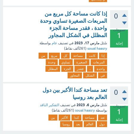
إذا كانت مساحة كل مربع من
0
المربعات الصغيرة تساوي وحدة
واحدة ، فقدر مساحة الجزء
تصويتات
1
المظلل في الشكل المجاور
مارس 17، 2023
سُئل
في تصنيف
عام
بواسطة
إجابة
soual haasry
(
261ألف
نقاط)
إذا
كانت
مساحة
كل
مربع
من
المربعات
الصغيرة
تساوي
وحدة
واحدة
،
فقدر
الجزء
المظلل
في
الشكل
المجاور
تعد مساحة كندا الأكبر بين دول
0
العالم بعد روسيا
مارس 6، 2023
سُئل
في تصنيف
التفكير الناقد
تصويتات
1
بواسطة
soual haasry
(
261ألف
نقاط)
تعد
مساحة
كندا
الأكبر
بين
إجابة
دول
العالم
بعد
روسيا