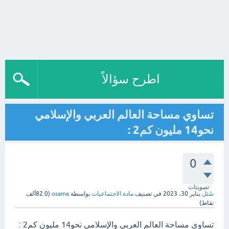
اطرح سؤالاً
تساوي مساحة العالم العربي والإسلامي
نحو14 مليون كم2 :
0
تصويتات
سُئل
يناير 30، 2023
في تصنيف
مادة الاجتماعيات
بواسطة
osama
(
82.0ألف
نقاط)
تساوي مساحة العالم العربي والإسلامي نحو14 مليون كم2 :