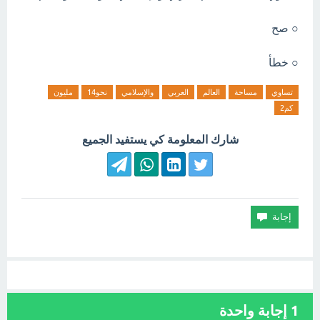
○ صح
○ خطأ
تساوي
مساحة
العالم
العربي
والإسلامي
نحو14
مليون
كم2
شارك المعلومة كي يستفيد الجميع
1
إجابة واحدة