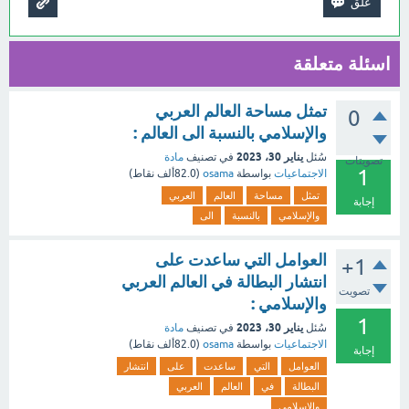
اسئلة متعلقة
تمثل مساحة العالم العربي
0
والإسلامي بالنسبة الى العالم :
يناير 30، 2023
سُئل
في تصنيف
مادة
تصويتات
1
الاجتماعيات
بواسطة
osama
(
82.0ألف
نقاط)
تمثل
مساحة
العالم
العربي
إجابة
والإسلامي
بالنسبة
الى
العوامل التي ساعدت على
+1
انتشار البطالة في العالم العربي
تصويت
والإسلامي :
1
يناير 30، 2023
سُئل
في تصنيف
مادة
الاجتماعيات
بواسطة
osama
(
82.0ألف
نقاط)
إجابة
العوامل
التي
ساعدت
على
انتشار
البطالة
في
العالم
العربي
والإسلامي