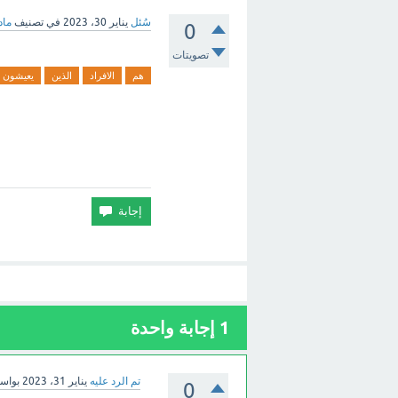
سُئل
يناير 30، 2023
في تصنيف
ماد
0
تصويتات
هم
الافراد
الذين
يعيشون
1
إجابة واحدة
تم الرد عليه
يناير 31، 2023
بواس
0