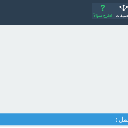
صنيفات
اطرح سؤالاً
مل :