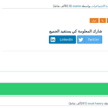
ة الاجتماعيات
بواسطة
osama
(
82.0ألف
نقاط)
بلا
عمل
شارك المعلومة كي يستفيد الجميع
LinkedIn
Twitter
طة
soual haasry
(
261ألف
نقاط)