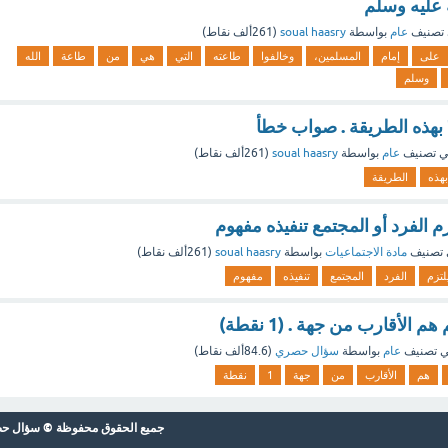
 عليه وسلم
تصنيف
عام
بواسطة
soual haasry
(
261ألف
نقاط)
على
إمام
المسلمين،
وخالفوا
طاعته
التي
هي
من
طاعة
الله
وسلم
 بهذه الطريقة . صواب خطأ
 تصنيف
عام
بواسطة
soual haasry
(
261ألف
نقاط)
بهذه
الطريقة
 الفرد أو المجتمع تنفيذه مفهوم
تصنيف
مادة الاجتماعيات
بواسطة
soual haasry
(
261ألف
نقاط)
لتزم
الفرد
المجتمع
تنفيذه
مفهوم
 الأقارب من جهة . (1 نقطة)
 تصنيف
عام
بواسطة
سؤال حصري
(
84.6ألف
نقاط)
هم
الأقارب
من
جهة
1
نقطة
جميع الحقوق محفوظة © سؤال حصري 