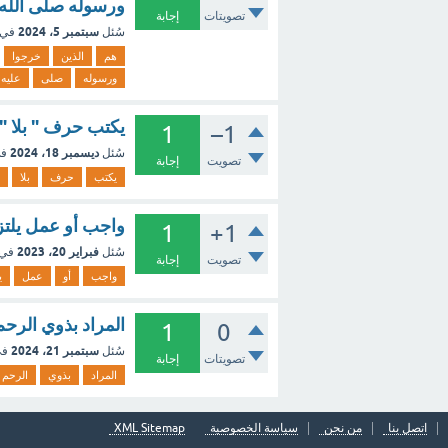
ورسوله صلى الله
تصويتات
إجابة
سبتمبر 5، 2024
سُئل
في 
هم
الذين
خرجوا
ورسوله
صلى
عليه
يكتب حرف " بلا "
1
–1
ديسمبر 18، 2024
سُئل
في
تصويت
إجابة
يكتب
حرف
بلا
واجب أو عمل يلتزم
1
+1
فبراير 20، 2023
سُئل
في 
تصويت
إجابة
واجب
أو
عمل
ي
المراد بذوي الرحم هم
1
0
سبتمبر 21، 2024
سُئل
في
تصويتات
إجابة
المراد
بذوي
الرحم
اتصل بنا
من نحن
سياسة الخصوصية
XML Sitemap