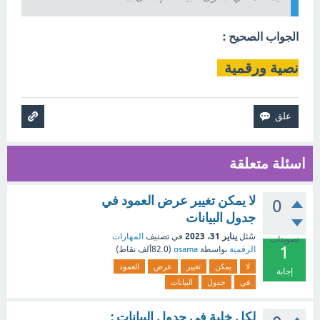
الجواب الصحيح :
نصية ورقمية
اسئلة متعلقة
لا يمكن تغيير عرض العمود في
0
جدول البيانات
يناير 31، 2023
سُئل
في تصنيف
المهارات
تصويتات
1
الرقمية
بواسطة
osama
(
82.0ألف
نقاط)
لا
يمكن
تغيير
عرض
العمود
إجابة
في
جدول
البيانات
لكل خلية في جدول البيانات :