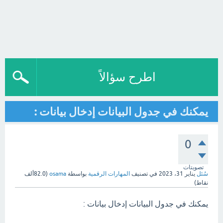
اطرح سؤالاً
يمكنك في جدول البيانات إدخال بيانات :
0
تصويتات
سُئل
يناير 31، 2023
في تصنيف
المهارات الرقمية
بواسطة
osama
(
82.0ألف
نقاط)
يمكنك في جدول البيانات إدخال بيانات :