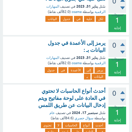
0
يناير 31، 2023
سُئل
في تصنيف
المهارات
الرقمية
بواسطة
osama
(
82.0ألف
نقاط)
تصويتات
1
لكل
خلية
في
جدول
البيانات
إجابة
يرمز إلى الأعمدة في جدول
0
البيانات بـ :
يناير 31، 2023
سُئل
في تصنيف
المهارات
تصويتات
1
الرقمية
بواسطة
osama
(
82.0ألف
نقاط)
يرمز
إلى
الأعمدة
في
جدول
إجابة
البيانات
بـ
أحدث أنواع الحاسبات لا تحتوي
0
في العادة على لوحة مفاتيح ويتم
إدخال البيانات عن طريق اللمس
تصويتات
1
سبتمبر 17، 2024
سُئل
في تصنيف
عام
بواسطة
سؤال حصري
(
84.6ألف
نقاط)
إجابة
أحدث
أنواع
الحاسبات
لا
تحتوي
في
العادة
على
لوحة
مفاتيح