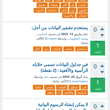
حاسب
أو
أكثر
متصلة
ببعضها
البعض
من
أجل
مشاركة
الموارد
البيانات
والأجهزة
يستخدم تشفير البيانات من أجل:
0
مارس 12، 2023
سُئل
في تصنيف
الحاسب
وتقنية المعلومات
بواسطة
osama
(
82.0ألف
تصويتات
نقاط)
1
يستخدم
تشفير
البيانات
من
أجل
إجابة
في جداول البيانات تسمى خلاياه
0
الرأسية والأفقية : (2 نقطة)
أبريل 24، 2024
سُئل
في تصنيف
عام
بواسطة
تصويتات
1
soual haasry
(
261ألف
نقاط)
في
جداول
البيانات
تسمى
خلاياه
إجابة
الرأسية
والأفقية
2
نقطة
لا يمكن إنشاء الرسوم البيانية
0