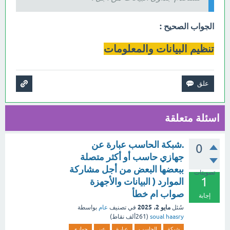
الجواب الصحيح :
تنظيم البيانات والمعلومات
اسئلة متعلقة
.شبكة الحاسب عبارة عن
0
جهازي حاسب أو أكثر متصلة
ببعضها البعض من أجل مشاركة
تصويتات
1
الموارد ( البيانات والأجهزة
صواب ام خطأ
إجابة
مايو 2، 2025
سُئل
في تصنيف
عام
بواسطة
soual haasry
(
261ألف
نقاط)
شبكة
الحاسب
عبارة
عن
جهازي