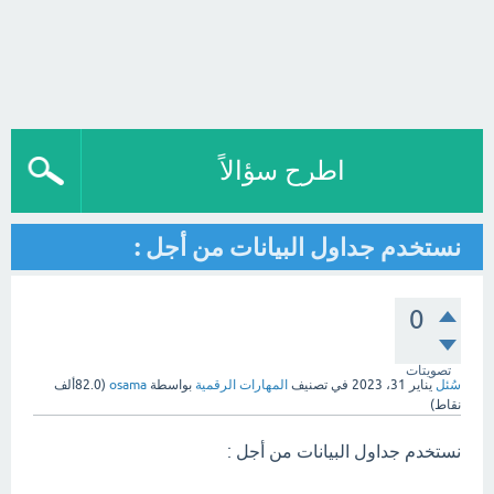
اطرح سؤالاً
نستخدم جداول البيانات من أجل :
0
تصويتات
سُئل
يناير 31، 2023
في تصنيف
المهارات الرقمية
بواسطة
osama
(
82.0ألف
نقاط)
نستخدم جداول البيانات من أجل :