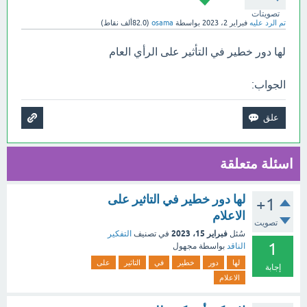
تصويتات
تم الرد عليه
فبراير 2، 2023
بواسطة
osama
(
82.0ألف
نقاط)
لها دور خطير في التأثير على الرأي العام
الجواب:
اسئلة متعلقة
لها دور خطير في التاثير على
+1
الاعلام
تصويت
فبراير 15، 2023
سُئل
في تصنيف
التفكير
1
الناقد
بواسطة
مجهول
لها
دور
خطير
في
التاثير
على
إجابة
الاعلام