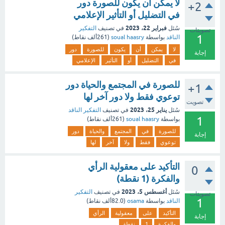
لا يمكن أن يكون للصورة دور
+2
في التضليل أو التأثير الإعلامي
فبراير 22، 2023
سُئل
في تصنيف
التفكير
تصويتات
1
الناقد
بواسطة
soual haasry
(
261ألف
نقاط)
لا
يمكن
أن
يكون
للصورة
دور
إجابة
في
التضليل
أو
التأثير
الإعلامي
للصورة في المجتمع والحياة دور
+1
توعوي فقط ولا دور آخر لها
تصويت
يناير 25، 2023
سُئل
في تصنيف
التفكير الناقد
1
بواسطة
soual haasry
(
261ألف
نقاط)
للصورة
في
المجتمع
والحياة
دور
إجابة
توعوي
فقط
ولا
آخر
لها
التأكيد على معقولية الرأي
0
والفكرة (1 نقطة)
أغسطس 5، 2023
سُئل
في تصنيف
التفكير
تصويتات
1
الناقد
بواسطة
osama
(
82.0ألف
نقاط)
التأكيد
على
معقولية
الرأي
إجابة
والفكرة
1
نقطة