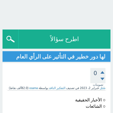
اطرح سؤالاً
لها دور خطير في التأثير على الرأي العام
0
تصويتات
سُئل
فبراير 2، 2023
في تصنيف
التفكير الناقد
بواسطة
osama
(
82.0ألف
نقاط)
○ الأخبار الحقيقية
○ الشائعات