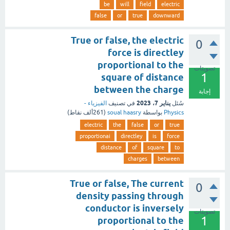
be
will
field
electric
false
or
true
downward
True or false, the electric
0
force is directley
proportionaI to the
تصويتات
1
square of distance
between the charge
إجابة
يناير 7، 2023
سُئل
في تصنيف
الفيزياء -
Physics
بواسطة
soual haasry
(
261ألف
نقاط)
electric
the
false
or
true
proportionai
directley
is
force
distance
of
square
to
charges
between
True or false, The current
0
density passing through
conductor is inversely
تصويتات
1
proportional to the