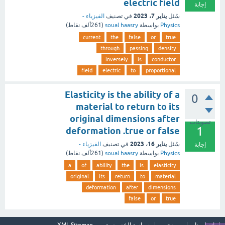
electric field
إجابة
يناير 7، 2023
سُئل
في تصنيف
الفيزياء -
Physics
بواسطة
soual haasry
(
261ألف
نقاط)
current
the
false
or
true
through
passing
density
inversely
is
conductor
field
electric
to
proportional
Elasticity is the ability of a
0
material to return to its
original dimensions after
تصويتات
1
deformation .true or false
يناير 16، 2023
سُئل
في تصنيف
الفيزياء -
إجابة
Physics
بواسطة
soual haasry
(
261ألف
نقاط)
a
of
ability
the
is
elasticity
original
its
return
to
material
deformation
after
dimensions
false
or
true