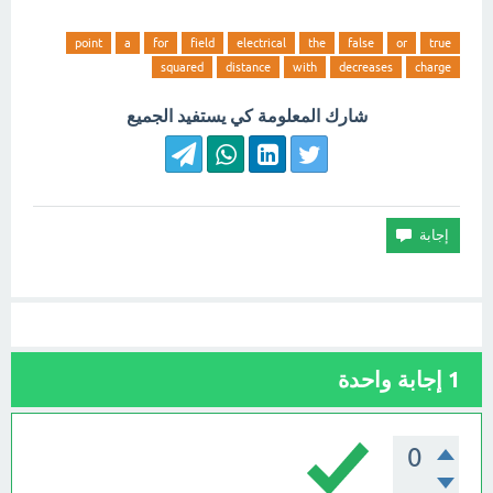
point
a
for
field
electrical
the
false
or
true
squared
distance
with
decreases
charge
شارك المعلومة كي يستفيد الجميع
1
إجابة واحدة
0