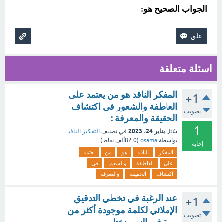
الجواب الصحيح هو:
اسئلة متعلقة
المفكر الناقد هو من يعتمد على
+1
العاطفة والشعور في اكتشاف
تصويت
الحقيقة والمعرفة :
1
يناير 24، 2023
سُئل
في تصنيف
التفكير الناقد
بواسطة
osama
(
82.0ألف
نقاط)
إجابة
المفكر
الناقد
هو
من
يعتمد
على
العاطفة
والشعور
في
اكتشاف
الحقيقة
والمعرفة
عند الرغبة في تخطي التدقيق
+1
الإملائي لكلمة موجودة أكثر من
تصويت
مرة في النص نختار