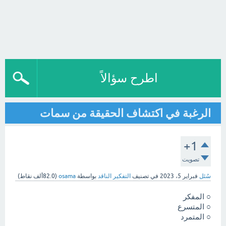
اطرح سؤالاً
الرغبة في اكتشاف الحقيقة من سمات
+1
تصويت
سُئل
فبراير 5، 2023
في تصنيف
التفكير الناقد
بواسطة
osama
(
82.0ألف
نقاط)
○ المفكر
○ المتسرع
○ المتمرد