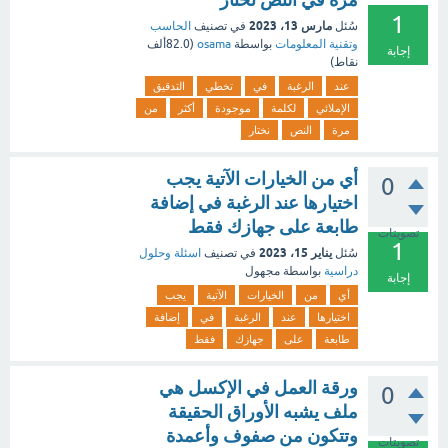
1
مارس 13، 2023
سُئل
في تصنيف
الحاسب
وتقنية المعلومات
بواسطة
osama
(
82.0ألف
إجابة
نقاط)
عند
الرغبة
في
تخطي
التدقيق
الإملائي
لكلمة
موجودة
أكثر
من
مرة
النص
نختار
أي من الخيارات الآتية يجب
0
اختيارها عند الرغبة في إضافة
طابعة على جهازك فقط
تصويتات
1
يناير 15، 2023
سُئل
في تصنيف
اسئلة وحلول
دراسية
بواسطة
مجهول
إجابة
أي
من
الخيارات
الآتية
يجب
اختيارها
عند
الرغبة
في
إضافة
طابعة
على
جهازك
فقط
ورقة العمل في الإكسل هي
0
ملف يشبه الأوراق الحقيقة
وتتكون من صفوف وأعمدة
تصويتات