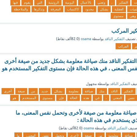
ت
التفكير
،
وتعنى
بالأعمال
اليومية
الروتينية
التي
يقوم
فيها
لميات
العقلية
بشكل
محدود
كاكتساب
المعرفة
وتذكرها
والملاحظة
وهى
مستوى
كير المركب
تصنيف
التفكير الناقد
بواسطة
osama
(
82.0ألف
نقاط)
ر
المركب
لتفكير الناقد منك صياغة معلومة بشكل جديد من صيغة أخرى
 المعنى ، في هذه الحالة فإن مستوى التفكير المستخدم هو
نيف
التفكير الناقد
بواسطة
مجهول
التفكير
الناقد
منك
صياغة
معلومة
بشكل
جديد
من
صيغة
أخرى
نفس
المعنى
،
في
هذه
الحالة
فإن
مستوى
المستخدم
هو
صياغة معلومة من صيغة لأخرى وتحمل نفس المعنى، ما
ي يستخدم في هذه الحالة :
صنيف
التفكير الناقد
بواسطة
osama
(
82.0ألف
نقاط)
صياغة
معلومة
من
صيغة
لأخرى
وتحمل
نفس
المعنى،
ما