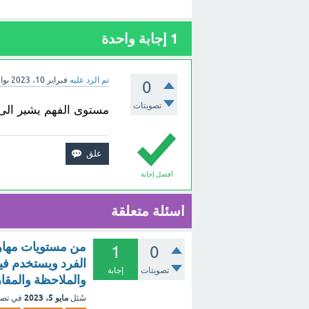
1
إجابة واحدة
تم الرد عليه
فبراير 10، 2023
بو
0
تصويتات
مستوى الفهم يشير الى
أفضل إجابة
اسئلة متعلقة
من مستويات مهارات 
1
0
الفرد ويستخدم في
تصويتات
إجابة
والملاحظة والمقا
مايو 5، 2023
سُئل
في تص