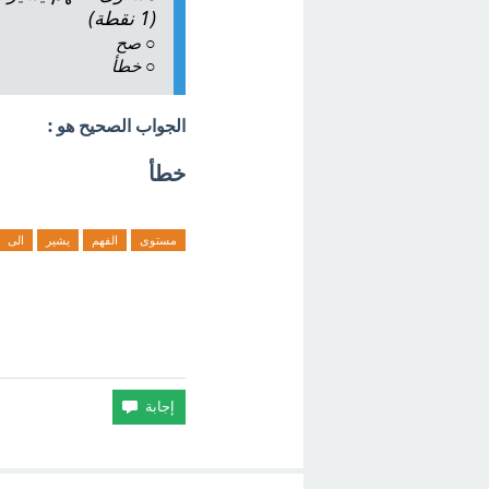
(1 نقطة)
صح
○
خطأ
○
الجواب الصحيح هو :
خطأ
مستوى
الفهم
يشير
الى