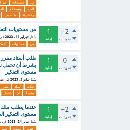
من
مستويات
مهارا
الفرد
ويستخدم
الع
والمقارنة
والتصنيف
من مستويات التف
1
+2
فبراير 11، 2023
سُئل
في 
تصويتات
إجابة
من
مستويات
التفكي
طلب أستاذ مقرر ا
1
0
بشرط أن تحمل نفس
تصويتات
إجابة
مستوى التفكير
مايو 5، 2023
سُئل
في تص
طلب
أستاذ
مقرر
بشرط
أن
تحمل
عندما يطلب ملك 
1
+2
مستوى التفكير الذ
تصويتات
إجابة
يناير 24، 2023
سُئل
في ت
عندما
يطلب
ملك