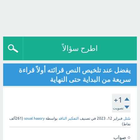
اطرح سؤالاً
يفضل عند تلخيص النص قرائته أولاً قراءة
سريعة من البداية حتى النهاية
+1
تصويت
سُئل
فبراير 12، 2023
في تصنيف
التفكير الناقد
بواسطة
soual haasry
(
261ألف
نقاط)
○ صواب