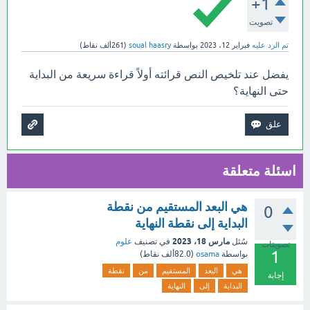
+1
تصويت
تم الرد عليه
فبراير 12، 2023
بواسطة
soual haasry
(
261ألف
نقاط)
يفضل عند تلخيص النص قرائته أولاً قراءة سريعة من البداية
حتى النهاية؟
اسئلة متعلقة
هي البعد المستقيم من نقطة
0
البداية إلى نقطة النهاية
مارس 18، 2023
سُئل
في تصنيف
علوم
تصويتات
1
بواسطة
osama
(
82.0ألف
نقاط)
هي
البعد
المستقيم
من
نقطة
إجابة
البداية
إلى
النهاية