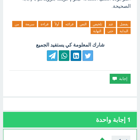
الصحيحة.
يفضل
عند
تلخيص
النص
قرائته
أولاً
قراءة
سريعة
من
البداية
حتى
النهاية
شارك المعلومة كي يستفيد الجميع
1
إجابة واحدة