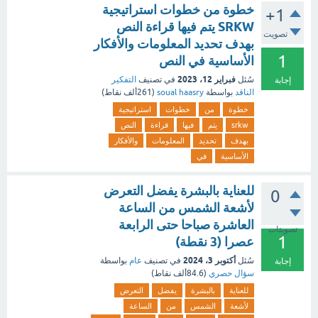
خطوة من خطوات استراتيجية
+1
SRKW يتم فيها قراءة النص
تصويت
بهدف تحديد المعلومات والأفكار
1
الأساسية في النص
فبراير 12، 2023
سُئل
في تصنيف
التفكير
إجابة
الناقد
بواسطة
soual haasry
(
261ألف
نقاط)
خطوة
من
خطوات
استراتيجية
srkw
يتم
فيها
قراءة
النص
بهدف
تحديد
المعلومات
والأفكار
الأساسية
في
للعناية بالبشرة يفضل التعرض
0
لأشعة الشمس من الساعة
العاشرة صباحا حتى الرابعة
تصويتات
1
عصرا (3 نقطة)
أكتوبر 3، 2024
سُئل
في تصنيف
عام
بواسطة
إجابة
سؤال حصري
(
84.6ألف
نقاط)
للعناية
بالبشرة
يفضل
التعرض
لأشعة
الشمس
من
الساعة