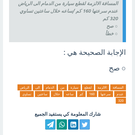
المسافة الالزمة لقطع سيارة من الدمام الى الرياض
عندم سرعتها 160 كم /ساعه خلال ساعتين تساوي
320 كم
○ صح
○ خطأ
الإجابة الصحيحة هي :
○ صح
المسافة
الالزمة
لقطع
سيارة
من
الدمام
الى
الرياض
عندم
سرعتها
160
كم
ساعه
خلال
ساعتين
تساوي
320
شارك المعلومة كي يستفيد الجميع