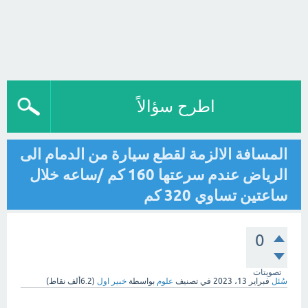
اطرح سؤالاً
المسافة الالزمة لقطع سيارة من الدمام الى
الرياض عندم سرعتها 160 كم /ساعه خلال
ساعتين تساوي 320 كم
0
تصويتات
سُئل
فبراير 13، 2023
في تصنيف
علوم
بواسطة
خبير اول
(
6.2ألف
نقاط)