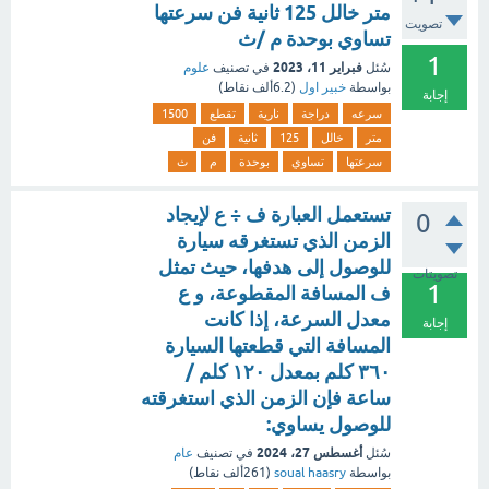
متر خالل 125 ثانية فن سرعتها
تصويت
تساوي بوحدة م /ث
1
فبراير 11، 2023
سُئل
في تصنيف
علوم
بواسطة
خبير اول
(
6.2ألف
نقاط)
إجابة
سرعه
دراجة
نارية
تقطع
1500
متر
خالل
125
ثانية
فن
سرعتها
تساوي
بوحدة
م
ث
تستعمل العبارة ف ÷ ع لإيجاد
0
الزمن الذي تستغرقه سيارة
للوصول إلى هدفها، حيث تمثل
تصويتات
1
ف المسافة المقطوعة، و ع
معدل السرعة، إذا كانت
إجابة
المسافة التي قطعتها السيارة
٣٦٠ كلم بمعدل ١٢٠ كلم /
ساعة فإن الزمن الذي استغرقته
للوصول يساوي:
أغسطس 27، 2024
سُئل
في تصنيف
عام
بواسطة
soual haasry
(
261ألف
نقاط)