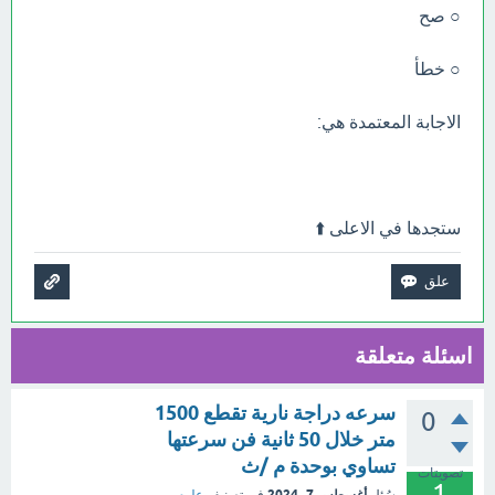
○ صح
○ خطأ
الاجابة المعتمدة هي:
ستجدها في الاعلى ⬆️
اسئلة متعلقة
سرعه دراجة نارية تقطع 1500
0
متر خلال 50 ثانية فن سرعتها
تساوي بوحدة م /ث
تصويتات
1
أغسطس 7، 2024