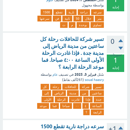
سُئل
في تصنيف
علوم
بواسطة
مجهول
إجابة
سرعه
دراجة
نارية
تقطع
1500
متر
خلال
50
ثانية
فن
سرعتها
تساوي
بوحدة
م
ث
تسير شركة للحافلات رحلة كل
0
ساعتين من مدينة الرياض إلى
مدينة جدة . فإذا غادرت الرحلة
تصويتات
1
الأولى الساعة ٤:٠٠ صباحا. فما
موعد الرحلة الرابعة ؟
إجابة
فبراير 3، 2025
سُئل
في تصنيف
عام
بواسطة
soual haasry
(
261ألف
نقاط)
تسير
شركة
للحافلات
رحلة
كل
ساعتين
من
مدينة
الرياض
إلى
جدة
فإذا
غادرت
الرحلة
الأولى
الساعة
٤
٠٠
صباحا
فما
موعد
الرابعة
؟
سرعه دراجة نارية تقطع 1500
+1