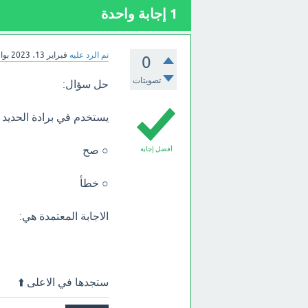
1
إجابة واحدة
تم الرد عليه
فبراير 13، 2023
بو
0
تصويتات
حل سؤال:
يستخدم في برادة الحديد
○ صح
أفضل إجابة
○ خطأ
الاجابة المعتمدة هي:
ستجدها في الاعلى ⬆️