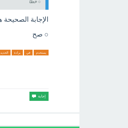
○ خطأ
الإجابة الصحيحة ه
○ صح
يستخدم
في
برادة
الحديد