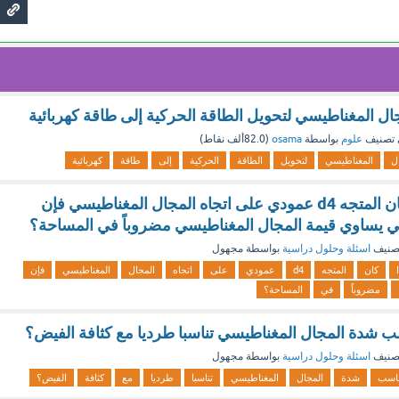
ال المغناطيسي لتحويل الطاقة الحركية إلى طاقة كهربائية
تصنيف
علوم
بواسطة
osama
(
82.0ألف
نقاط)
ل
المغناطيسي
لتحويل
الطاقة
الحركية
إلى
طاقة
كهربائية
صح ام خطأ، إذا كان المتجه d4 عمودي على اتجاه المجال المغناطيسي فإن
 يساوي قيمة المجال المغناطيسي مضروباً في المساحة؟
صنيف
اسئلة وحلول دراسية
بواسطة
مجهول
كان
المتجه
d4
عمودي
على
اتجاه
المجال
المغناطيسي
فإن
مضروباً
في
المساحة؟
ب شدة المجال المغناطيسي تناسبا طرديا مع كثافة الفيض؟
صنيف
اسئلة وحلول دراسية
بواسطة
مجهول
ناسب
شدة
المجال
المغناطيسي
تناسبا
طرديا
مع
كثافة
الفيض؟