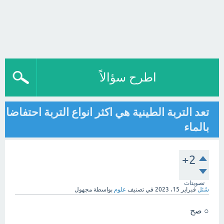
اطرح سؤالاً
تعد التربة الطينية هي اكثر انواع التربة احتفاضا
بالماء
+2
تصويتات
سُئل
فبراير 15، 2023
في تصنيف
علوم
بواسطة
مجهول
○ صح