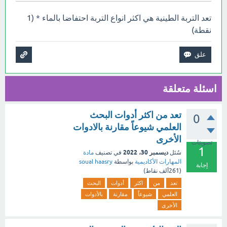
تعد التربة الطينية هي اكثر انواع التربة احتفاضا بالماء * (1
نقطة)
اسئلة متعلقة
تعد من اكثر أدوات البحث
0
العلمي شيوعاً مقارنة بالادوات
الأخرى
تصويتات
1
ديسمبر 30، 2022
سُئل
في تصنيف
مادة
المهارات الأكاديمية
بواسطة
soual haasry
إجابة
(
261ألف
نقاط)
تعد
من
اكثر
أدوات
البحث
العلمي
شيوعاً
مقارنة
بالأدوات
الأخرى