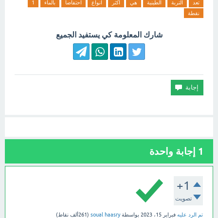
تعد
التربة
الطينية
هي
اكثر
انواع
احتفاضا
بالماء
1
نقطة
شارك المعلومة كي يستفيد الجميع
1
إجابة واحدة
+1
تصويت
تم الرد عليه
فبراير 15، 2023
بواسطة
soual haasry
(
261ألف
نقاط)