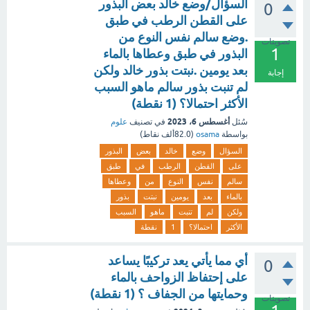
السؤال/وضع خالد بعض البذور
0
على القطن الرطب في طبق
.وضع سالم نفس النوع من
تصويتات
1
البذور في طبق وعطاها بالماء
بعد يومين .نبتت بذور خالد ولكن
إجابة
لم تنبت بذور سالم ماهو السبب
الأكثر احتمالا؟ (1 نقطة)
أغسطس 6، 2023
سُئل
في تصنيف
علوم
بواسطة
osama
(
82.0ألف
نقاط)
السؤال
وضع
خالد
بعض
البذور
على
القطن
الرطب
في
طبق
سالم
نفس
النوع
من
وعطاها
بالماء
بعد
يومين
نبتت
بذور
ولكن
لم
تنبت
ماهو
السبب
الأكثر
احتمالا؟
1
نقطة
أي مما يأتي يعد تركيبًا يساعد
0
على إحتفاظ الزواحف بالماء
وحمايتها من الجفاف ؟ (1 نقطة)
تصويتات