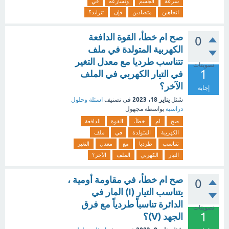
سرعة
الجسم
وتسارعه
في
اتجاهين
متضادين
فإن
تتزايد؟
صح ام خطأ، القوة الدافعة
0
الكهربية المتولدة في ملف
تتناسب طرديا مع معدل التغير
تصويتات
1
في التيار الكهربي في الملف
الآخر؟
إجابة
يناير 18، 2023
سُئل
في تصنيف
اسئلة وحلول
دراسية
بواسطة
مجهول
صح
ام
خطأ،
القوة
الدافعة
الكهربية
المتولدة
في
ملف
تتناسب
طرديا
مع
معدل
التغير
التيار
الكهربي
الملف
الآخر؟
صح ام خطأ، في مقاومة أومية ،
0
يتناسب التيار (I) المار في
الدائرة تناسباً طردياً مع فرق
تصويتات
1
الجهد (V)؟