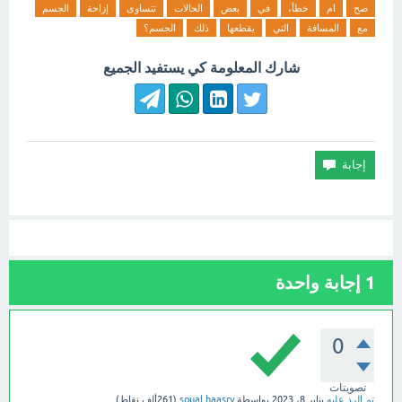
صح
ام
خطأ،
في
بعض
الحالات
تتساوى
إزاحة
الجسم
مع
المسافة
التي
يقطعها
ذلك
الجسم؟
شارك المعلومة كي يستفيد الجميع
1
إجابة واحدة
0
تصويتات
تم الرد عليه
يناير 8، 2023
بواسطة
soual haasry
(
261ألف
نقاط)