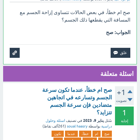
صح ام خطأ، في بعض الحالات تتساوى إزاحة الجسم مع
المسافة التي يقطعها ذلك الجسم؟
الجواب: صح
اسئلة متعلقة
صح ام خطأ، عندما تكون سرعة
+1
الجسم وتسارعه في اتجاهين
تصويت
متضادين فإن سرعة الجسم
1
تتزايد؟
يناير 9، 2023
سُئل
في تصنيف
اسئلة وحلول
إجابة
دراسية
بواسطة
soual haasry
(
261ألف
نقاط)
صح
ام
خطأ،
عندما
تكون