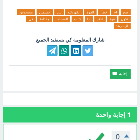
صح
ام
خطأ،
القوة
الكهربائيه
بين
جسيمين
مشحونين
تكون
قوة
تنافر
اذا
كانت
الشحنات
مختلفة
في
الإشارة؟
شارك المعلومة كي يستفيد الجميع
1
إجابة واحدة
0