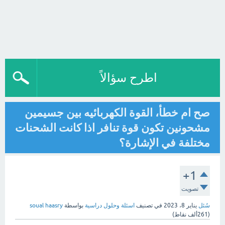
اطرح سؤالاً
صح ام خطأ، القوة الكهربائيه بين جسيمين
مشحونين تكون قوة تنافر اذا كانت الشحنات
مختلفة في الإشارة؟
+1
تصويت
سُئل
يناير 8، 2023
في تصنيف
اسئلة وحلول دراسية
بواسطة
soual haasry
(
261ألف
نقاط)