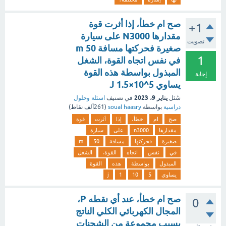
صح ام خطأ، إذا أثرت قوة
+1
مقدارها N3000 على سيارة
تصويت
صغيرة فحركتها مسافة 50 m
1
في نفس اتجاه القوة، الشغل
المبذول بواسطة هذه القوة
إجابة
يساوي 5^10×1.5 J
يناير 9، 2023
سُئل
في تصنيف
اسئلة وحلول
دراسية
بواسطة
soual haasry
(
261ألف
نقاط)
صح
ام
خطأ،
إذا
أثرت
قوة
مقدارها
n3000
على
سيارة
صغيرة
فحركتها
مسافة
50
m
في
نفس
اتجاه
القوة،
الشغل
المبذول
بواسطة
هذه
القوة
يساوي
5
10
1
j
صح ام خطأ، عند أي نقطه P،
0
المجال الكهربائي الكلي الناتج
بسبب مجموعة من الشحنات