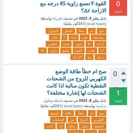
0
القوة F تصنع زاوية 45 درجه مع
الازاحة Δr؟
إجابة
يناير 3، 2023
سُئل
في تصنيف
فيزياء
بواسطة
soual haasry
(
261ألف
نقاط)
صح
ام
خطأ
الشغل
المبذول
بواسطة
قوة
ثابتة
f
خلال
ازاحة
δr
تكون
قيمة
عظمى
اذا
كانت
القوة
تصنع
زاوية
45
درجه
مع
الازاحة
صح ام خطأ طاقة الوضع
0
الكهربي للزوج من الشحنات
النقطية تكون سالبة اذا كانت
تصويتات
1
الشحنات لها إشارة مختلفة؟
يناير 8، 2023
سُئل
في تصنيف
اسئلة وحلول
إجابة
دراسية
بواسطة
soual haasry
(
261ألف
نقاط)
صح
ام
خطأ،
طاقة
الوضع
الكهربي
للزوج
من
الشحنات
النقطية
تكون
سالبة
إذا
كانت
لها
إشارة
مختلفة؟