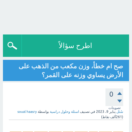
اطرح سؤالاً
صح ام خطأ، وزن مكعب من الذهب على
الأرض يساوي وزنه على القمر؟
0
تصويتات
سُئل
يناير 9، 2023
في تصنيف
اسئلة وحلول دراسية
بواسطة
soual haasry
(
261ألف
نقاط)