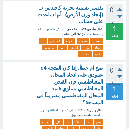
تفسير تسمية تجربة كافندش ب
0
(إيجاد وزن الأرض) : أنها ساعدت
على حساب
تصويتات
1
مارس 29، 2023
سُئل
في تصنيف
عام
بواسطة
soual haasry
(
261ألف
نقاط)
إجابة
تفسير
تسمية
تجربة
كافندش
ب
إيجاد
وزن
الأرض
أنها
ساعدت
على
حساب
صح ام خطأ، إذا كان المتجه d4
0
عمودي على اتجاه المجال
المغناطيسي فإن الفيض
تصويتات
1
المغناطيسي يساوي قيمة
المجال المغناطيسي مضروباً في
إجابة
المساحة؟
يناير 18، 2023
سُئل
في تصنيف
اسئلة وحلول
دراسية
بواسطة
مجهول
صح
ام
خطأ،
إذا
كان
المتجه
d4
عمودي
على
اتجاه
المجال