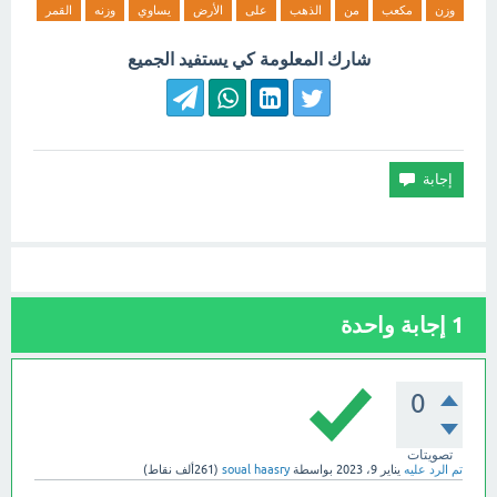
وزن
مكعب
من
الذهب
على
الأرض
يساوي
وزنه
القمر
شارك المعلومة كي يستفيد الجميع
1
إجابة واحدة
0
تصويتات
تم الرد عليه
يناير 9، 2023
بواسطة
soual haasry
(
261ألف
نقاط)