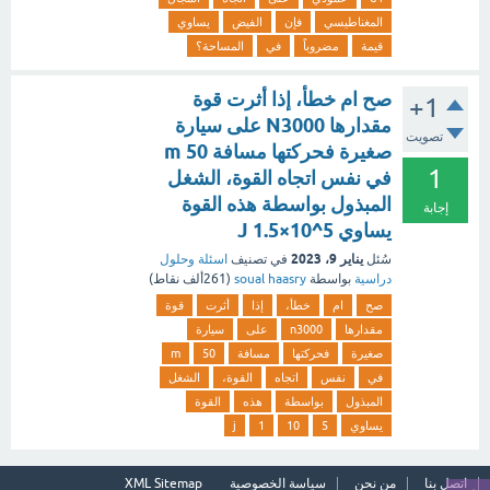
المغناطيسي
فإن
الفيض
يساوي
قيمة
مضروباً
في
المساحة؟
صح ام خطأ، إذا أثرت قوة
+1
مقدارها N3000 على سيارة
تصويت
صغيرة فحركتها مسافة 50 m
1
في نفس اتجاه القوة، الشغل
المبذول بواسطة هذه القوة
إجابة
يساوي 5^10×1.5 J
يناير 9، 2023
سُئل
في تصنيف
اسئلة وحلول
دراسية
بواسطة
soual haasry
(
261ألف
نقاط)
صح
ام
خطأ،
إذا
أثرت
قوة
مقدارها
n3000
على
سيارة
صغيرة
فحركتها
مسافة
50
m
في
نفس
اتجاه
القوة،
الشغل
المبذول
بواسطة
هذه
القوة
يساوي
5
10
1
j
اتصل بنا
من نحن
سياسة الخصوصية
XML Sitemap