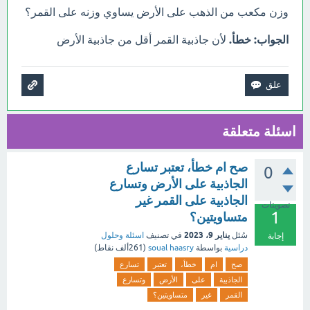
وزن مكعب من الذهب على الأرض يساوي وزنه على القمر؟
الجواب: خطأ.
لأن جاذبية القمر أقل من جاذبية الأرض
اسئلة متعلقة
صح ام خطأ، تعتبر تسارع
0
الجاذبية على الأرض وتسارع
الجاذبية على القمر غير
تصويتات
1
متساويتين؟
يناير 9، 2023
سُئل
في تصنيف
اسئلة وحلول
إجابة
دراسية
بواسطة
soual haasry
(
261ألف
نقاط)
صح
ام
خطأ،
تعتبر
تسارع
الجاذبية
على
الأرض
وتسارع
القمر
غير
متساويتين؟