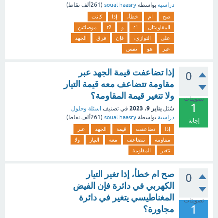
دراسية
بواسطة
soual haasry
(
261ألف
نقاط)
صح
ام
خطأ،
إذا
كانت
المقاومتان
r1
و
r2
موصلتين
على
التوازي،
فإن
فرق
الجهد
عبر
هو
نفس
إذا تضاعفت قيمة الجهد عبر
0
مقاومة تتضاعف معه قيمة التيار
ولا تتغير قيمة المقاومة؟
تصويتات
1
يناير 9، 2023
سُئل
في تصنيف
اسئلة وحلول
دراسية
بواسطة
soual haasry
(
261ألف
نقاط)
إجابة
إذا
تضاعفت
قيمة
الجهد
عبر
مقاومة
تتضاعف
معه
التيار
ولا
تتغير
المقاومة
صح ام خطأ، إذا تغير التيار
0
الكهربي في دائرة فإن الفيض
المغناطيسي يتغير في دائرة
تصويتات
1
مجاورة؟