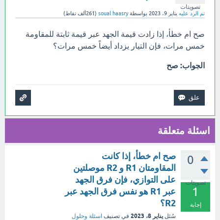
تصويتات
تم الرد عليه
يناير 9، 2023
بواسطة
soual haasry
(
261ألف
نقاط)
صح ام خطأ، إذا زادت قيمة الجهد عبر قيمة ثابتة للمقاومة
خمس مرات، فإن التيار يزداد أيضاً خمس مرات؟
الجواب: صح
اسئلة متعلقة
صح ام خطأ، إذا كانت
0
المقاومتان R1 و R2 موصلتين
على التوازي، فإن فرق الجهد
تصويتات
1
عبر R1 هو نفس فرق الجهد عبر
R2؟
إجابة
يناير 8، 2023
سُئل
في تصنيف
اسئلة وحلول