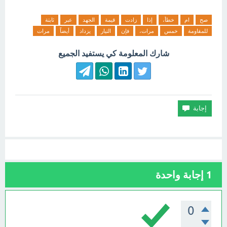
صح
ام
خطأ،
إذا
زادت
قيمة
الجهد
عبر
ثابتة
للمقاومة
خمس
مرات،
فإن
التيار
يزداد
أيضاً
مرات
شارك المعلومة كي يستفيد الجميع
1
إجابة واحدة
0