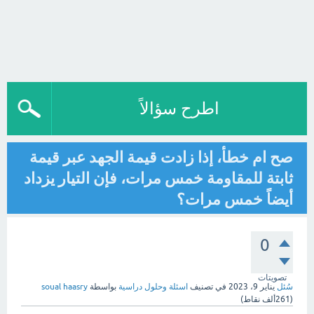
اطرح سؤالاً
صح ام خطأ، إذا زادت قيمة الجهد عبر قيمة
ثابتة للمقاومة خمس مرات، فإن التيار يزداد
أيضاً خمس مرات؟
0
تصويتات
سُئل
يناير 9، 2023
في تصنيف
اسئلة وحلول دراسية
بواسطة
soual haasry
(
261ألف
نقاط)