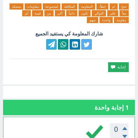
صح
ام
خطأ،
المقاومة
المكافئة
لمجموعة
مقاومات
متصله
معاً
على
التوالي
تكون
دائماً
أكبر
من
قيمة
أي
مقاومة
واحدة
منهم
شارك المعلومة كي يستفيد الجميع
1
إجابة واحدة
0