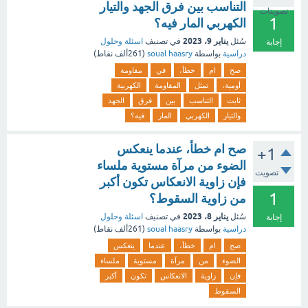
التناسب بين فرق الجهد والتيار
تصويتات
1
الكهربي المار فيه؟
يناير 9، 2023
سُئل
في تصنيف
اسئلة وحلول
إجابة
دراسية
بواسطة
soual haasry
(
261ألف
نقاط)
صح
ام
خطأ،
في
مقاومة
أومية،
تمثل
المقاومة
الكهربية
ثابت
التناسب
بين
فرق
الجهد
والتيار
الكهربي
المار
فيه؟
صح ام خطأ، عندما ينعكس
+1
الضوء من مرآة مستوية ملساء
تصويت
فإن زاوية الانعكاس تكون أكبر
1
من زاوية السقوط؟
يناير 8، 2023
سُئل
في تصنيف
اسئلة وحلول
إجابة
دراسية
بواسطة
soual haasry
(
261ألف
نقاط)
صح
ام
خطأ،
عندما
ينعكس
الضوء
من
مرآة
مستوية
ملساء
فإن
زاوية
الانعكاس
تكون
أكبر
السقوط