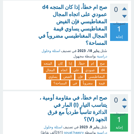
صح ام خطأ، إذا كان المتجه d4
0
عمودي على اتجاه المجال
المغناطيسي فإن الفيض
تصويتات
1
المغناطيسي يساوي قيمة
المجال المغناطيسي مضروباً في
إجابة
المساحة؟
يناير 18، 2023
سُئل
في تصنيف
اسئلة وحلول
دراسية
بواسطة
مجهول
صح
ام
خطأ،
إذا
كان
المتجه
d4
عمودي
على
اتجاه
المجال
المغناطيسي
فإن
الفيض
يساوي
قيمة
مضروباً
في
المساحة؟
صح ام خطأ، في مقاومة أومية ،
0
يتناسب التيار (I) المار في
الدائرة تناسباً طردياً مع فرق
تصويتات
1
الجهد (V)؟
يناير 9، 2023
سُئل
في تصنيف
اسئلة وحلول
إجابة
دراسية
بواسطة
soual haasry
(
261ألف
نقاط)