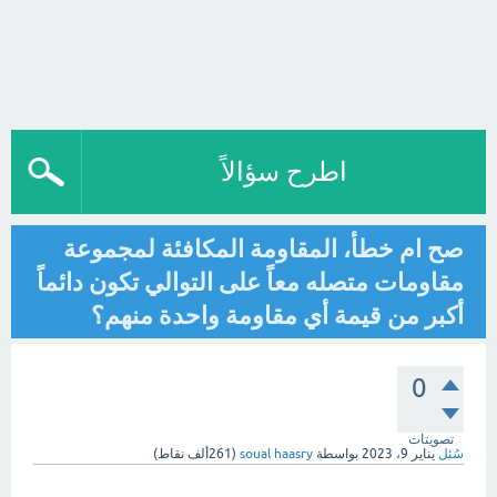
اطرح سؤالاً
صح ام خطأ، المقاومة المكافئة لمجموعة
مقاومات متصله معاً على التوالي تكون دائماً
أكبر من قيمة أي مقاومة واحدة منهم؟
0
تصويتات
سُئل
يناير 9، 2023
بواسطة
soual haasry
(
261ألف
نقاط)