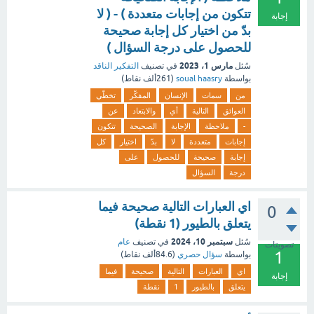
تتكون من إجابات متعددة ) - ( لا
إجابة
بدّ من اختيار كل إجابة صحيحة
للحصول على درجة السؤال )
مارس 1، 2023
سُئل
في تصنيف
التفكير الناقد
بواسطة
soual haasry
(
261ألف
نقاط)
من
سمات
الإنسان
المفكّر
تخطّي
العوائق
التالية
أي
والابتعاد
عن
-
ملاحظة
الإجابة
الصحيحة
تتكون
إجابات
متعددة
لا
بدّ
اختيار
كل
إجابة
صحيحة
للحصول
على
درجة
السؤال
اي العبارات التالية صحيحة فيما
0
يتعلق بالطيور (1 نقطة)
سبتمبر 10، 2024
سُئل
في تصنيف
عام
تصويتات
1
بواسطة
سؤال حصري
(
84.6ألف
نقاط)
اي
العبارات
التالية
صحيحة
فيما
إجابة
يتعلق
بالطيور
1
نقطة