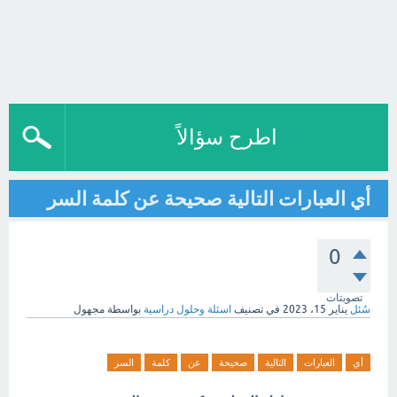
اطرح سؤالاً
أي العبارات التالية صحيحة عن كلمة السر
0
تصويتات
سُئل
يناير 15، 2023
في تصنيف
اسئلة وحلول دراسية
بواسطة
مجهول
أي
العبارات
التالية
صحيحة
عن
كلمة
السر