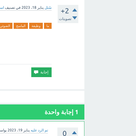
سُئل
يناير 18، 2023
في تصنيف
اسئ
+2
تصويتات
ما
وظيفة
الماسح
الضوئي
1
إجابة واحدة
تم الرد عليه
يناير 19، 2023
بواس
0