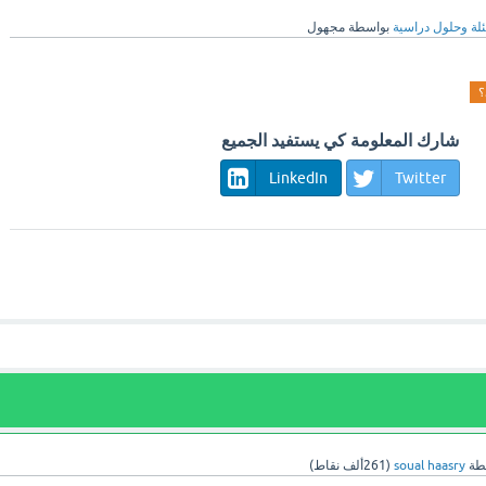
لة وحلول دراسية
بواسطة
مجهول
؟
شارك المعلومة كي يستفيد الجميع
LinkedIn
Twitter
طة
soual haasry
(
261ألف
نقاط)