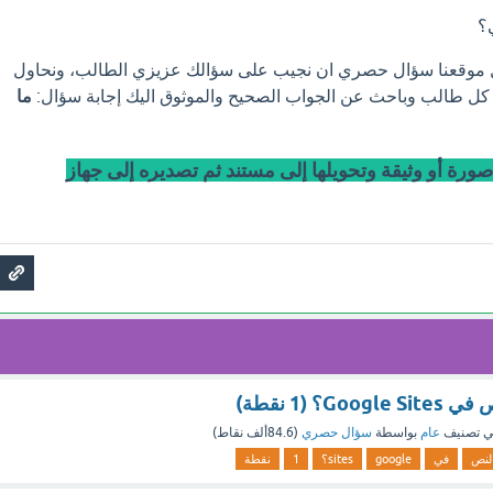
؟
ل موقعنا سؤال حصري ان نجيب على سؤالك عزيزي الطالب، ونحاول
 كل طالب وباحث عن الجواب الصحيح والموثوق اليك إجابة سؤال:
ما
رة أو وثيقة وتحويلها إلى مستند ثم تصديره إلى جهاز
G؟ (1 نقطة)
 تصنيف
عام
بواسطة
سؤال حصري
(
84.6ألف
نقاط)
لنص
في
google
sites؟
1
نقطة