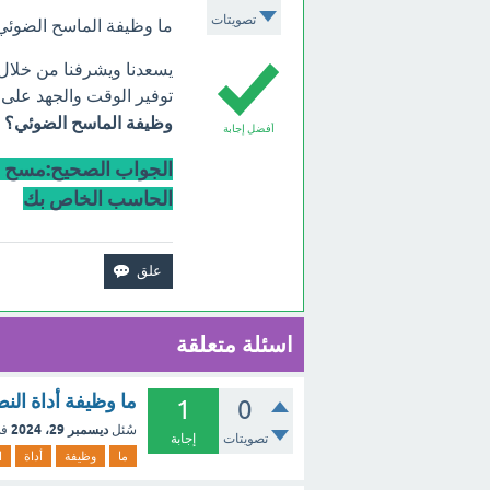
تصويتات
ما وظيفة الماسح الضوئي
يسعدنا ويشرفنا من خلا
توفير الوقت والجهد على
وظيفة الماسح الضوئي؟
أفضل إجابة
الجواب الصحيح:مسح صو
الحاسب الخاص بك
اسئلة متعلقة
ما وظيفة أداة النص في oogle Sites
1
0
ديسمبر 29، 2024
سُئل
في
تصويتات
إجابة
ما
وظيفة
أداة
ا