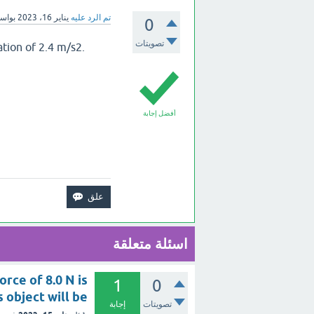
تم الرد عليه
يناير 16، 2023
بواس
0
تصويتات
tion of 2.4 m/s2.
أفضل إجابة
اسئلة متعلقة
orce of 8.0 N is
1
0
s object will be
تصويتات
إجابة