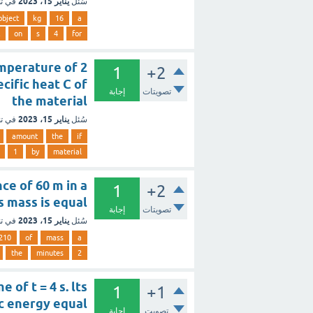
يناير 15، 2023
سُئل
في ت
object
kg
16
a
on
s
4
for
emperature of 2
1
+2
ecific heat C of
تصويتات
إجابة
the material
يناير 15، 2023
سُئل
في ت
amount
the
if
1
by
material
ce of 60 m in a
1
+2
s mass is equal
تصويتات
إجابة
يناير 15، 2023
سُئل
في ت
210
of
mass
a
the
minutes
2
 of t = 4 s. lts
1
+1
ic energy equal
تصويت
إجابة