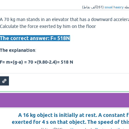
طة
soual haasry
(
261ألف
نقاط)
A 70 kg man stands in an elevator that has a downward accelera
Calculate the force exerted by him on the floor
The correct answer: F= 518N
The explanation
:
F= m×(g-a) = 70 ×(9.80-2.4)= 518 N
A 16 kg object is initially at rest. A constant f
exerted for 4 s on that object. The speed of thi