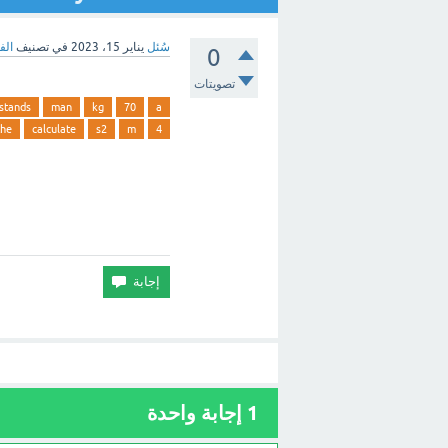
سُئل
يناير 15، 2023
في تصنيف
الفيز
0
تصويتات
stands
man
kg
70
a
the
calculate
s2
m
4
1
إجابة واحدة