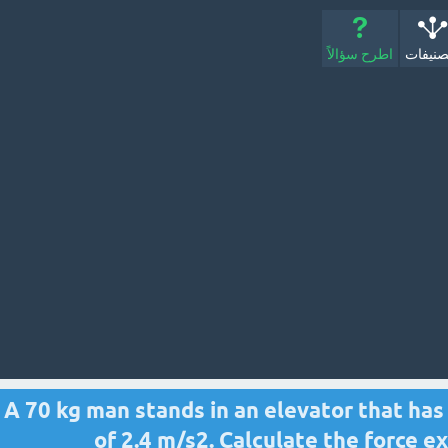
صنيفات
اطرح سؤالاً
A 70 kg man stands in an elevator that ha
of 2.4 m/s2. Calculate the force e