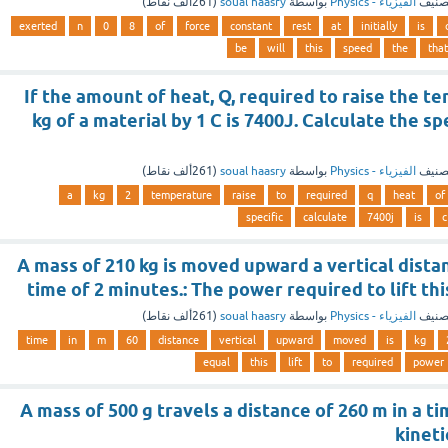
صنيف
الفيزياء - Physics
بواسطة
soual haasry
(
261ألف
نقاط)
exerted
n
0
8
of
force
constant
rest
at
initially
is
be
will
this
speed
the
that
If the amount of heat, Q, required to raise the t
kg of a material by 1 C is 7400J. Calculate the sp
صنيف
الفيزياء - Physics
بواسطة
soual haasry
(
261ألف
نقاط)
a
kg
2
temperature
raise
to
required
q
heat
of
specific
calculate
7400j
is
c
A mass of 210 kg is moved upward a vertical distan
time of 2 minutes.: The power required to lift thi
صنيف
الفيزياء - Physics
بواسطة
soual haasry
(
261ألف
نقاط)
time
in
m
60
distance
vertical
upward
moved
is
kg
equal
this
lift
to
required
power
A mass of 500 g travels a distance of 260 m in a time
kinet