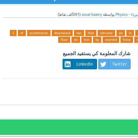
ياء - Physics
بواسطة
soual haasry
(
261ألف
نقاط)
2
of
acceleration
downward
has
that
elevator
an
in
floor
on
him
by
exerted
force
شارك المعلومة كي يستفيد الجميع
LinkedIn
Twitter