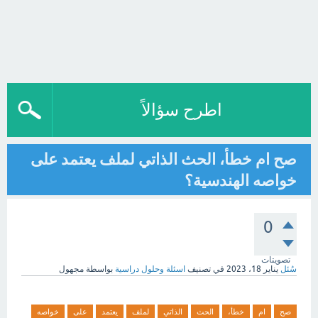
اطرح سؤالاً
صح ام خطأ، الحث الذاتي لملف يعتمد على
خواصه الهندسية؟
0
تصويتات
سُئل
يناير 18، 2023
في تصنيف
اسئلة وحلول دراسية
بواسطة
مجهول
صح
ام
خطأ،
الحث
الذاتي
لملف
يعتمد
على
خواصه