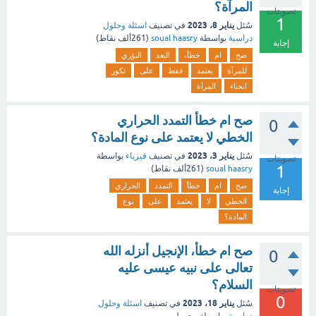
المرآة؟
تصويتات
1
يناير 8، 2023
سُئل
في تصنيف
اسئلة وحلول
دراسية
بواسطة
soual haasry
(
261ألف
نقاط)
إجابة
صح
ام
خطأ،
البعد
البؤري
للمرآة
يعتمد
فقط
على
تكور
انحناء
المرآة
صح ام خطأ التمدد الحراري
0
الخطي لا يعتمد على نوع المادة؟
يناير 3، 2023
سُئل
في تصنيف
فيزياء
بواسطة
تصويتات
1
soual haasry
(
261ألف
نقاط)
صح
ام
خطأ
التمدد
الحراري
إجابة
الخطي
لا
يعتمد
على
نوع
المادة؟
صح ام خطأ، الإنجيل أنزله الله
0
تعالى على نبيه عيسى عليه
السلام؟
تصويتات
0
يناير 18، 2023
سُئل
في تصنيف
اسئلة وحلول