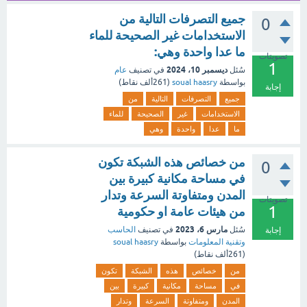
جميع التصرفات التالية من
0
الاستخدامات غير الصحيحة للماء
ما عدا واحدة وهي:
تصويتات
1
ديسمبر 10، 2024
سُئل
في تصنيف
عام
بواسطة
soual haasry
(
261ألف
نقاط)
إجابة
جميع
التصرفات
التالية
من
الاستخدامات
غير
الصحيحة
للماء
ما
عدا
واحدة
وهي
من خصائص هذه الشبكة تكون
0
في مساحة مكانية كبيرة بين
المدن ومتفاوتة السرعة وتدار
تصويتات
1
من هيئات عامة او حكومية
مارس 6، 2023
سُئل
في تصنيف
الحاسب
إجابة
وتقنية المعلومات
بواسطة
soual haasry
(
261ألف
نقاط)
من
خصائص
هذه
الشبكة
تكون
في
مساحة
مكانية
كبيرة
بين
المدن
ومتفاوتة
السرعة
وتدار