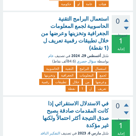
هيئات
عامة
او
حكومية
استعمال البرامج التقنية
0
الحاسوبية لجمع المعلومات
الجغرافية وتخزينها وعرضها من
تصويتات
1
خلال تطبيقات رقمية تعريف ل
(1 نقطة)
إجابة
أغسطس 29، 2024
سُئل
في تصنيف
عام
بواسطة
سؤال حصري
(
84.6ألف
نقاط)
استعمال
البرامج
التقنية
الحاسوبية
لجمع
المعلومات
الجغرافية
وتخزينها
وعرضها
من
خلال
تطبيقات
رقمية
تعريف
ل
1
نقطة
في الاستدلال الاستقرائي إذا
0
كانت المقدمات صادقة يصبح
صدق النتيجة أكثر احتمالاً ولكنها
تصويتات
1
غير مؤكدة
مارس 6، 2023
سُئل
في تصنيف
التفكير الناقد
إجابة