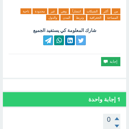
من
أكثر
الشبكات
انتشاراً
وهي
غير
محدودة
ناحية
المساحة
الجغرافية
وتربط
المدن
والدول
شارك المعلومة كي يستفيد الجميع
1
إجابة واحدة
0