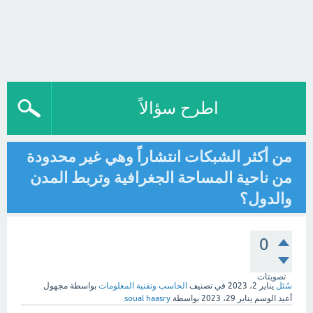
اطرح سؤالاً
من أكثر الشبكات انتشاراً وهي غير محدودة
من ناحية المساحة الجغرافية وتربط المدن
والدول؟
0
تصويتات
سُئل
يناير 2، 2023
في تصنيف
الحاسب وتقنية المعلومات
بواسطة
مجهول
أعيد الوسم
يناير 29، 2023
بواسطة
soual haasry