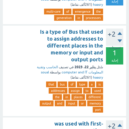
إجابة
haasry
(
261ألف
نقاط)
multi-core
of
emergence
the
generation
in
processors
Is a type of Bus that used
+2
to assign addresses to
different places in the
تصويتات
1
memory or input and
output ports
إجابة
يناير 22، 2023
سُئل
في تصنيف
الحاسب وتقنية
المعلومات computer and IT
بواسطة
soual
haasry
(
261ألف
نقاط)
that
bus
of
type
a
is
addresses
assign
to
used
the
in
places
different
output
and
input
or
memory
port
was used with first-
+2