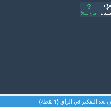
صنيفات
اطرح سؤالاً
د التفكير في الرأي (1 نقطة)