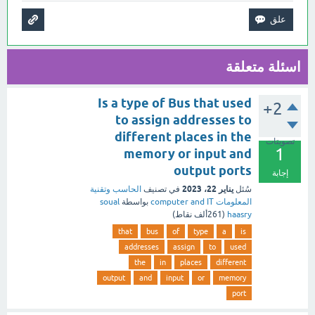
اسئلة متعلقة
Is a type of Bus that used
+2
to assign addresses to
different places in the
تصويتات
1
memory or input and
output ports
إجابة
يناير 22، 2023
سُئل
في تصنيف
الحاسب وتقنية
المعلومات computer and IT
بواسطة
soual
haasry
(
261ألف
نقاط)
that
bus
of
type
a
is
addresses
assign
to
used
the
in
places
different
output
and
input
or
memory
port