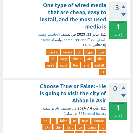
One type of wired media
+3
that are cheap, easy to
install, and the most used
تصويتات
1
media is
يناير 22، 2023
سُئل
في تصنيف
الحاسب وتقنية
إجابة
المعلومات computer and IT
بواسطة
osama
(
82.0ألف
نقاط)
media
wired
of
type
one
to
easy
cheap
are
that
used
most
the
and
install
is
Choose True or False: - He
0
is going to visit the city of
Abhan in Asir
تصويتات
1
مايو 14، 2024
سُئل
في تصنيف
عام
بواسطة
soual haasry
(
261ألف
نقاط)
إجابة
he
-
false
or
true
choose
city
the
visit
to
going
is