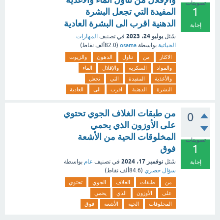
تصويتات
1
المفيدة التي تجعل البشرة
الدهنية اقرب الى البشرة العادية
إجابة
يوليو 24، 2023
سُئل
في تصنيف
المهارات
الحياتية
بواسطة
osama
(
82.0ألف
نقاط)
الاكثار
من
تناول
الدهون
والزيوت
والمواد
السكرية
والإقلال
الماء
والأغذية
المفيدة
التي
تجعل
البشرة
الدهنية
اقرب
الى
العادية
من طبقات الغلاف الجوي تحتوي
0
على الأوزون الذي يحمي
المخلوقات الحية من الأشعة
تصويتات
1
فوق
نوفمبر 17، 2024
سُئل
في تصنيف
عام
بواسطة
إجابة
سؤال حصري
(
84.6ألف
نقاط)
من
طبقات
الغلاف
الجوي
تحتوي
على
الأوزون
الذي
يحمي
المخلوقات
الحية
الأشعة
فوق