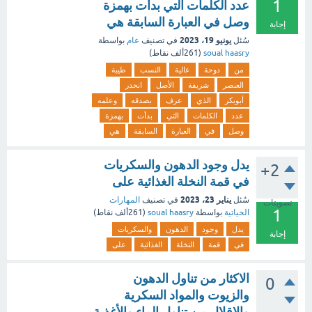
1
عدد الكلمات التي بدأت بهمزة
وصل في العبارة السابقة هي
إجابة
يونيو 19، 2023
سُئل
في تصنيف
عام
بواسطة
soual haasry
(
261ألف
نقاط)
من
دوحة
عالية
النسب
طيبة
العنصر
شريفة
الأصل
انحدر
أبوبكر
الذي
عرف
بصدقه
وعلمه
عدد
الكلمات
التي
بدأت
بهمزة
وصل
في
العبارة
السابقة
هي
يدل وجود الدهون والسكريات
+2
في قمة النخلة الغذائية على
يناير 23، 2023
سُئل
في تصنيف
المهارات
تصويتات
1
الحياتية
بواسطة
soual haasry
(
261ألف
نقاط)
يدل
وجود
الدهون
والسكريات
إجابة
في
قمة
النخلة
الغذائية
على
الاكثار من تناول الدهون
0
والزيوت والمواد السكرية
والإقلال من تناول الماء والأغذية