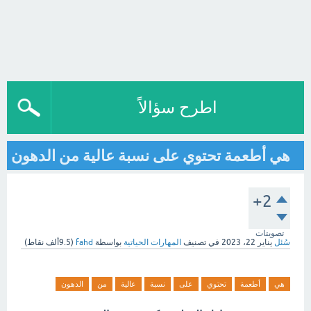
اطرح سؤالاً
هي أطعمة تحتوي على نسبة عالية من الدهون
+2
تصويتات
سُئل
يناير 22، 2023
في تصنيف
المهارات الحياتية
بواسطة
fahd
(
9.5ألف
نقاط)
هي
أطعمة
تحتوي
على
نسبة
عالية
من
الدهون