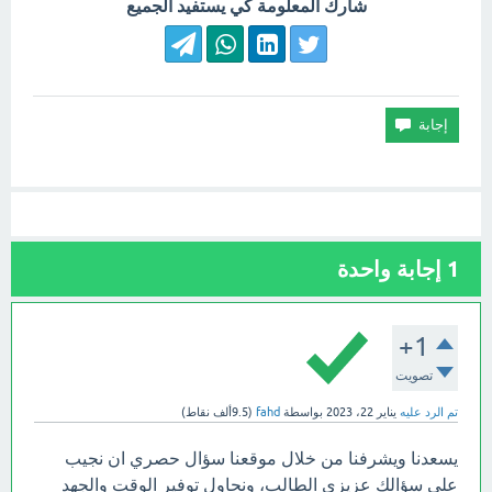
شارك المعلومة كي يستفيد الجميع
1
إجابة واحدة
+1
تصويت
تم الرد عليه
يناير 22، 2023
بواسطة
fahd
(
9.5ألف
نقاط)
يسعدنا ويشرفنا من خلال موقعنا سؤال حصري ان نجيب
على سؤالك عزيزي الطالب، ونحاول توفير الوقت والجهد