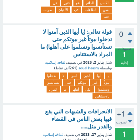
الكسل
الدائم
هو
فتور
عن
بعض
الطاعات
في
الأحيان
صواب
خطأ
قولة تعالى: (يا أيها الذين آمنوا لا
0
تدخلوا بيوتاً غير بيوتكم حتى
تستأنسوا وتسلموا على أهلها) ما
تصويتات
1
المراد بالاستئناس
يناير 2، 2023
سُئل
في تصنيف
ثقافة إسلامية
إجابة
بواسطة
soual haasry
(
261ألف
نقاط)
يا
أيها
الذين
آمنوا
لا
تدخلوا
بيوتاً
غير
بيوتكم
حتى
تستأنسوا
وتسلموا
على
أهلها
ما
المراد
بالاستئناس
الانحرافات والشبهات التي يقع
+1
فيها بعض الناس في القضاء
تصويت
والقدر مثل.....
1
يناير 27، 2023
سُئل
في تصنيف
ثقافة إسلامية