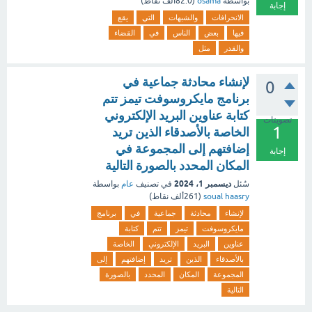
بواسطة
osama
(
82.0ألف
نقاط)
إجابة
الانحرافات
والشبهات
التي
يقع
فيها
بعض
الناس
في
القضاء
والقدر
مثل
لإنشاء محادثة جماعية في
0
برنامج مايكروسوفت تيمز تتم
كتابة عناوين البريد الإلكتروني
تصويتات
1
الخاصة بالأصدقاء الذين تريد
إضافتهم إلى المجموعة في
إجابة
المكان المحدد بالصورة التالية
ديسمبر 1، 2024
سُئل
في تصنيف
عام
بواسطة
soual haasry
(
261ألف
نقاط)
لإنشاء
محادثة
جماعية
في
برنامج
مايكروسوفت
تيمز
تتم
كتابة
عناوين
البريد
الإلكتروني
الخاصة
بالأصدقاء
الذين
تريد
إضافتهم
إلى
المجموعة
المكان
المحدد
بالصورة
التالية