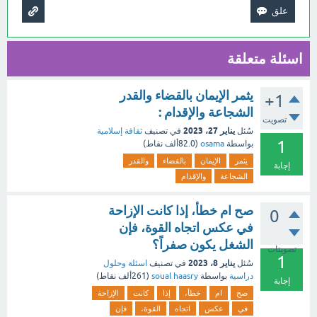
اسئلة متعلقة
يثمر الإيمان بالقضاء والقدر
+1
الشجاعة والإقدام :
تصويت
يناير 27، 2023
سُئل
في تصنيف
ثقافة إسلامية
1
بواسطة
osama
(
82.0ألف
نقاط)
يثمر
الإيمان
بالقضاء
والقدر
إجابة
الشجاعة
والإقدام
صح ام خطأ، إذا كانت الإزاحة
0
في عكس اتجاه القوة، فإن
الشغل يكون صفراً؟
تصويتات
1
يناير 8، 2023
سُئل
في تصنيف
اسئلة وحلول
دراسية
بواسطة
soual haasry
(
261ألف
نقاط)
إجابة
صح
ام
خطأ،
إذا
كانت
الإزاحة
في
عكس
اتجاه
القوة،
فإن