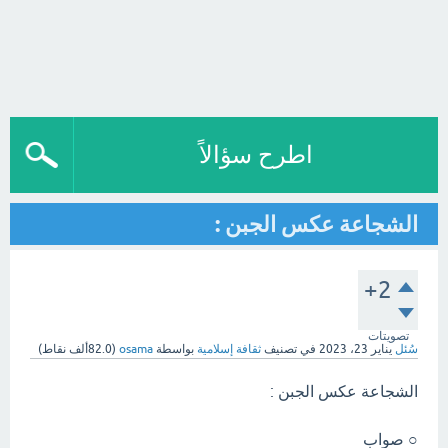
اطرح سؤالاً
الشجاعة عكس الجبن :
+2
تصويتات
سُئل
يناير 23، 2023
في تصنيف
ثقافة إسلامية
بواسطة
osama
(
82.0ألف
نقاط)
الشجاعة عكس الجبن :
○ صواب