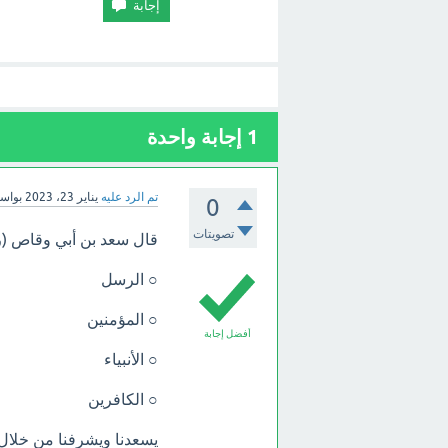
1
إجابة واحدة
تم الرد عليه
يناير 23، 2023
بواس
0
تصويتات
قال سعد بن أبي وقاص (رضي
○ الرسل
○ المؤمنين
أفضل إجابة
○ الأنبياء
○ الكافرين
يسعدنا ويشرفنا من خلا