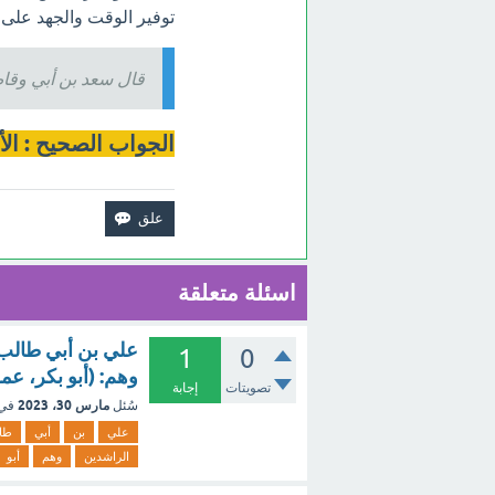
توفير الوقت والجهد على
قال سعد بن أبي وقاص 
الجواب الصحيح : الأن
اسئلة متعلقة
علي بن أبي طالب 
1
0
وهم: (أبو بكر، عم
تصويتات
إجابة
مارس 30، 2023
سُئل
في
علي
بن
أبي
طا
الراشدين
وهم
أبو