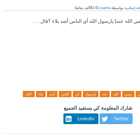
فة إسلامية
بواسطة
osama
(
82.0ألف
نقاط)
الله عنه):يارسول الله أي الناس أشد بلاء ؟قال......
رضي
الله
عنه
يارسول
أي
الناس
أشد
بلاء
؟قال
شارك المعلومة كي يستفيد الجميع
LinkedIn
Twitter