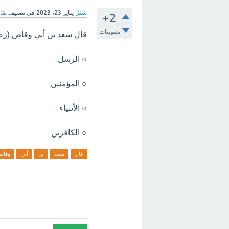
سُئل
يناير 23، 2023
في تصنيف
ثقا
+2
تصويتات
قال سعد بن أبي وقاص (رضي 
○ الرسل
○ المؤمنين
○ الأنبياء
○ الكافرين
قال
سعد
بن
أبي
وقاص