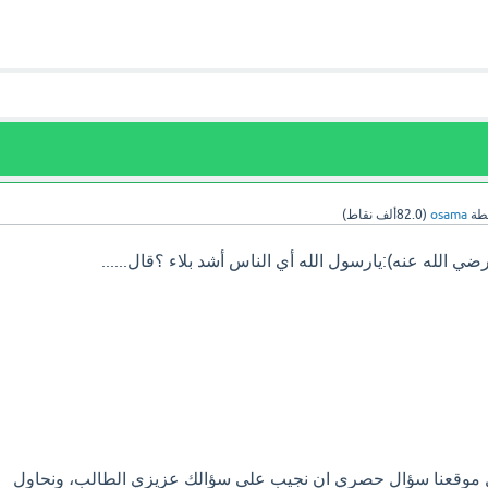
طة
osama
(
82.0ألف
نقاط)
 الله عنه):يارسول الله أي الناس أشد بلاء ؟قال......
ل موقعنا سؤال حصري ان نجيب على سؤالك عزيزي الطالب، ونحاول