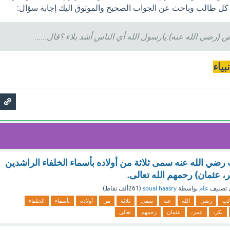
 كل طالب وباحث عن الجواب الصحيح والموثوق اليك إجابة سؤال:
(رضي الله عنه):يارسول الله أي الناس أشد بلاء ؟قال......
بياء
رضي الله عنه سمى ثلاثة من أولاده بأسماء الخلفاء الراشدين
ر، عثمان) رحمهم الله تعالى.
 تصنيف
عام
بواسطة
soual haasry
(
261ألف
نقاط)
لب
رضي
الله
عنه
سمى
ثلاثة
من
أولاده
بأسماء
الخلفاء
بكر،
عمر،
عثمان
رحمهم
تعالى