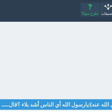
صنيفات
اطرح سؤالاً
ه عنه):يارسول الله أي الناس أشد بلاء ؟قال......