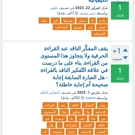
تصويتات
1
فبراير 22، 2023
سُئل
في تصنيف
علوم
بواسطة
خبير معتمد
(
7.6ألف
نقاط)
إجابة
مادة
لا
يمكن
تجزئتها
الى
مواد
اصغر
عن
طريق
التفاعلات
الكيميائية
يقف المفكّر الناقد عند القراءة
+1
الحرفية ولا يتجاوز هذا المستوى
تصويت
من القراءة. بناء على ما درست
1
في علاقة التّفكير الناقد بالقراءة
- هل العبارة السابقة إجابة
إجابة
صحيحة أم إجابة خاطئة؟
مارس 1، 2023
سُئل
في تصنيف
التفكير الناقد
بواسطة
osama
(
82.0ألف
نقاط)
يقف
المفكّر
الناقد
عند
القراءة
الحرفية
ولا
يتجاوز
هذا
المستوى
من
بناء
على
ما
درست
في
علاقة
التّفكير
بالقراءة
-
هل
العبارة
السابقة
إجابة
صحيحة
أم