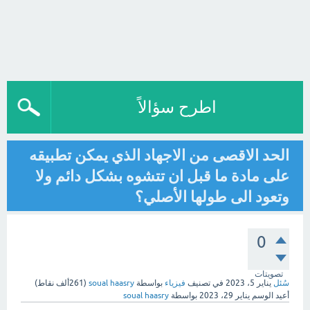
اطرح سؤالاً
الحد الاقصى من الاجهاد الذي يمكن تطبيقه
على مادة ما قبل ان تتشوه بشكل دائم ولا
وتعود الى طولها الأصلي؟
0
تصويتات
سُئل
يناير 5، 2023
في تصنيف
فيزياء
بواسطة
soual haasry
(
261ألف
نقاط)
أعيد الوسم
يناير 29، 2023
بواسطة
soual haasry