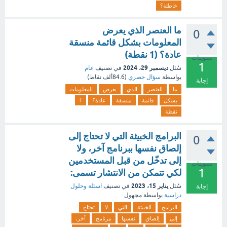
خاطئة؟
ما العنصر الذي يعرض
0
المعلومات بشكل قائمة منسقة
عادة؟ (1 نقطة)
تصويتات
1
ديسمبر 29، 2024
سُئل
في تصنيف
عام
بواسطة
سؤال حصري
(
84.6ألف
نقاط)
إجابة
ما
العنصر
الذي
يعرض
المعلومات
بشكل
قائمة
منسقة
عادة؟
1
نقطة
البرامج الخبيثة التي لا تحتاج إلى
0
إلصاق نفسها ببرنامج آخر، ولا
إلى تدخّل من قبل المستخدمين
تصويتات
1
لكي تتمكن من الانتشار تسمى:
يناير 15، 2023
سُئل
في تصنيف
اسئلة وحلول
إجابة
دراسية
بواسطة
مجهول
البرامج
الخبيثة
التي
لا
تحتاج
إلى
إلصاق
نفسها
ببرنامج
آخر،