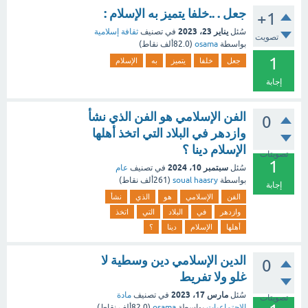
جعل . ..خلفا يتميز به الإسلام :
+1
يناير 23، 2023
سُئل
في تصنيف
ثقافة إسلامية
تصويت
بواسطة
osama
(
82.0ألف
نقاط)
1
جعل
خلفا
يتميز
به
الإسلام
إجابة
الفن الإسلامي هو الفن الذي نشأ
0
وازدهر في البلاد التي اتخذ أهلها
الإسلام دينا ؟
تصويتات
1
سبتمبر 10، 2024
سُئل
في تصنيف
عام
بواسطة
soual haasry
(
261ألف
نقاط)
إجابة
الفن
الإسلامي
هو
الذي
نشأ
وازدهر
في
البلاد
التي
اتخذ
أهلها
الإسلام
دينا
؟
الدين الإسلامي دين وسطية لا
0
غلو ولا تفريط
مارس 17، 2023
سُئل
في تصنيف
مادة
تصويتات
الاجتماعيات
بواسطة
osama
(
82.0ألف
نقاط)