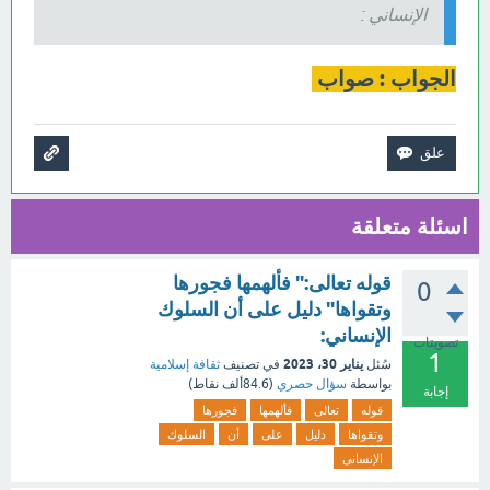
الإنساني :
الجواب : صواب
اسئلة متعلقة
قوله تعالى:" فألهمها فجورها
0
وتقواها" دليل على أن السلوك
الإنساني:
تصويتات
1
يناير 30، 2023
سُئل
في تصنيف
ثقافة إسلامية
بواسطة
سؤال حصري
(
84.6ألف
نقاط)
إجابة
قوله
تعالى
فألهمها
فجورها
وتقواها
دليل
على
أن
السلوك
الإنساني