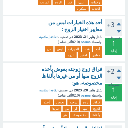
وحدات
أعلى،
فإن
الزوج
المرتب
الجديد
سيكون
أحد هذه الخيارات ليس من
+3
معايير اختيار الزوج :
يناير 21، 2023
سُئل
في تصنيف
ثقافة إسلامية
تصويتات
1
بواسطة
osama
(
82.0ألف
نقاط)
أحد
هذه
الخيارات
ليس
من
إجابة
معايير
اختيار
الزوج
فراق زوج زوجته بعوض يأخذه
+2
الزوج منها أو من غيرها بألفاظ
مخصوصة، هو:
تصويتات
1
يناير 20، 2023
سُئل
في تصنيف
ثقافة إسلامية
بواسطة
osama
(
82.0ألف
نقاط)
إجابة
فراق
زوج
زوجته
بعوض
يأخذه
الزوج
منها
أو
من
غيرها
بألفاظ
مخصوصة،
هو