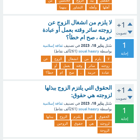
الفصل
بيد
الزوج
الحكمين
من
أهلها
وأهله
التشاور
بينهما
لا يلزم من انشغال الزوج عن
+1
زوجته سائر وقته بعمل أو عبادة
تصويت
حرمة ، صح ام خطأ؟
1
يناير 18، 2023
سُئل
في تصنيف
ثقافة إسلامية
بواسطة
soual haasry
(
261ألف
نقاط)
إجابة
لا
يلزم
من
انشغال
الزوج
عن
زوجته
سائر
وقته
بعمل
أو
عبادة
حرمة
،
صح
ام
خطأ؟
الحقوق التي يلتزم الزوج ببذلها
+1
لزوجته هي حقوق:
تصويت
يناير 18، 2023
سُئل
في تصنيف
ثقافة إسلامية
1
بواسطة
soual haasry
(
261ألف
نقاط)
الحقوق
التي
يلتزم
الزوج
ببذلها
إجابة
لزوجته
هي
حقوق
الزوجين
الزوجة