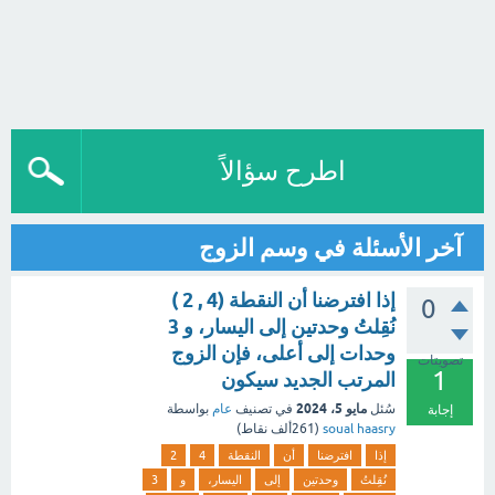
اطرح سؤالاً
آخر الأسئلة في وسم الزوج
إذا افترضنا أن النقطة (4 , 2 )
0
نُقِلتُ وحدتين إلى اليسار، و 3
وحدات إلى أعلى، فإن الزوج
تصويتات
1
المرتب الجديد سيكون
مايو 5، 2024
سُئل
في تصنيف
عام
بواسطة
إجابة
soual haasry
(
261ألف
نقاط)
إذا
افترضنا
أن
النقطة
4
2
نُقِلتُ
وحدتين
إلى
اليسار،
و
3