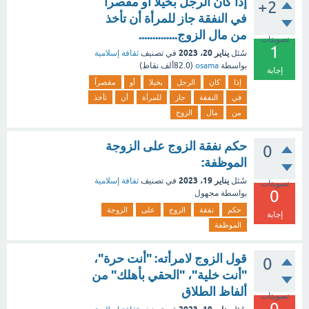
إذا كان الرجل بخيلا أو مقصراً
+2
في النفقة جاز للمرأة أن تأخذ
من مال الزوج..............
تصويتات
1
يناير 20، 2023
سُئل
في تصنيف
ثقافة إسلامية
بواسطة
osama
(
82.0ألف
نقاط)
إجابة
إذا
كان
الرجل
بخيلا
أو
مقصراً
في
النفقة
جاز
للمرأة
أن
تأخذ
من
مال
الزوج
حكم نفقة الزوج على الزوجة
0
الموظفة:
يناير 19، 2023
سُئل
في تصنيف
ثقافة إسلامية
تصويتات
0
بواسطة
مجهول
حكم
نفقة
الزوج
على
الزوجة
إجابة
الموظفة
قول الزوج لامرأته: "أنت حرة"،
0
"أنت خلية"، "الحقي بأهلك" من
ألفاظ الطلاق
تصويتات
0