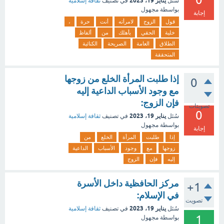
يناير 19، 2023
سُئل
في تصنيف
ثقافة إسلامية
بواسطة
مجهول
إجابة
قول
الزوج
لامرأته
أنت
حرة
،
خلية
الحقي
بأهلك
من
ألفاظ
الطلاق
العامة
الصريحة
الكنائية
المتحققة
إذا طلبت المرأة الخلع من زوجها
0
مع وجود الأسباب الداعية إليه
فإن الزوج:
تصويتات
0
يناير 19، 2023
سُئل
في تصنيف
ثقافة إسلامية
بواسطة
مجهول
إجابة
إذا
طلبت
المرأة
الخلع
من
زوجها
مع
وجود
الأسباب
الداعية
إليه
فإن
الزوج
مركز الحافظية داخل الأسرة
+1
في الإسلام:
تصويت
يناير 19، 2023
سُئل
في تصنيف
ثقافة إسلامية
1
بواسطة
مجهول