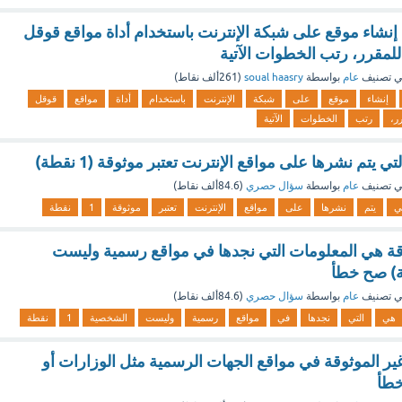
شاء موقع على شبكة الإنترنت باستخدام أداة مواقع قوقل
 تصنيف
عام
بواسطة
soual haasry
(
261ألف
نقاط)
إنشاء
موقع
على
شبكة
الإنترنت
باستخدام
أداة
مواقع
قوقل
ر،
رتب
الخطوات
الآتية
 يتم نشرها على مواقع الإنترنت تعتبر موثوقة (1 نقطة)
 تصنيف
عام
بواسطة
سؤال حصري
(
84.6ألف
نقاط)
تي
يتم
نشرها
على
مواقع
الإنترنت
تعتبر
موثوقة
1
نقطة
قة هي المعلومات التي نجدها في مواقع رسمية وليست
 تصنيف
عام
بواسطة
سؤال حصري
(
84.6ألف
نقاط)
هي
التي
نجدها
في
مواقع
رسمية
وليست
الشخصية
1
نقطة
ير الموثوقة في مواقع الجهات الرسمية مثل الوزارات أو
خطأ