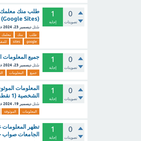
طلب منك معلمك إن
1
0
(Google Sites) للمقرر، رتب الخطوات الآتية
تصويتات
إجابة
ديسمبر 23، 2024
سُئل
في
طلب
منك
معلمك
google
sites
للمقر
جميع المعلومات التي
1
0
ديسمبر 23، 2024
سُئل
في
تصويتات
إجابة
جميع
المعلومات
ال
المعلومات الموثو
1
0
الشخصية (1 نقطة) صح خطأ
تصويتات
إجابة
ديسمبر 19، 2024
سُئل
في
المعلومات
الموثوقة
تظهر المعلومات غ
1
0
الجامعات صواب 
تصويتات
إجابة