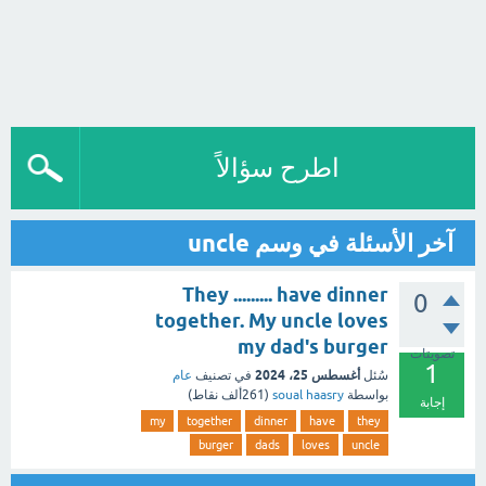
اطرح سؤالاً
آخر الأسئلة في وسم uncle
They ......... have dinner
0
together. My uncle loves
my dad's burger
تصويتات
1
أغسطس 25، 2024
سُئل
في تصنيف
عام
بواسطة
soual haasry
(
261ألف
نقاط)
إجابة
my
together
dinner
have
they
burger
dads
loves
uncle