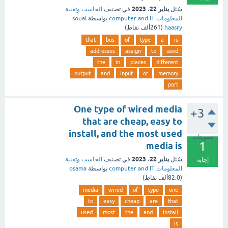
يناير 22، 2023
سُئل
في تصنيف
الحاسب وتقنية
المعلومات computer and IT
بواسطة
soual
haasry
(
261ألف
نقاط)
that
bus
of
type
a
is
addresses
assign
to
used
the
in
places
different
output
and
input
or
memory
port
One type of wired media
+3
that are cheap, easy to
install, and the most used
تصويتات
1
media is
يناير 22، 2023
سُئل
في تصنيف
الحاسب وتقنية
إجابة
المعلومات computer and IT
بواسطة
osama
(
82.0ألف
نقاط)
media
wired
of
type
one
to
easy
cheap
are
that
used
most
the
and
install
is