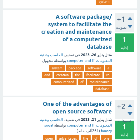
system
A software package/
+1
system to facilitate the
تصويت
creation and maintenance
1
of a computerized
database
إجابة
يناير 26، 2023
سُئل
في تصنيف
الحاسب وتقنية
المعلومات computer and IT
بواسطة
مجهول
system
package
software
a
and
creation
the
facilitate
to
computerized
of
maintenance
database
One of the advantages of
+2
open source software
يناير 21، 2023
سُئل
في تصنيف
الحاسب وتقنية
تصويتات
1
المعلومات computer and IT
بواسطة
soual
haasry
(
261ألف
نقاط)
إجابة
open
advantages
the
of
one