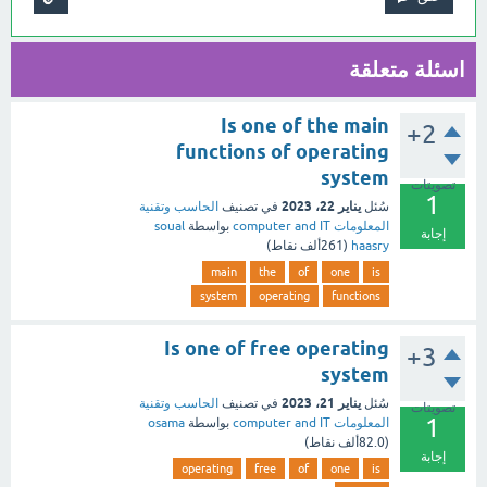
اسئلة متعلقة
Is one of the main
+2
functions of operating
system
تصويتات
1
يناير 22، 2023
سُئل
في تصنيف
الحاسب وتقنية
المعلومات computer and IT
بواسطة
soual
إجابة
haasry
(
261ألف
نقاط)
main
the
of
one
is
system
operating
functions
Is one of free operating
+3
system
يناير 21، 2023
سُئل
في تصنيف
الحاسب وتقنية
تصويتات
1
المعلومات computer and IT
بواسطة
osama
(
82.0ألف
نقاط)
إجابة
operating
free
of
one
is