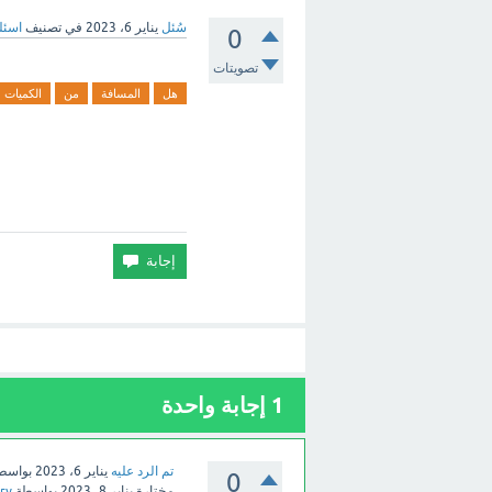
سُئل
يناير 6، 2023
في تصنيف
اسئل
0
تصويتات
هل
المسافة
من
الكميات
1
إجابة واحدة
تم الرد عليه
يناير 6، 2023
بواسط
0
مختارة
يناير 8، 2023
بواسطة
sry