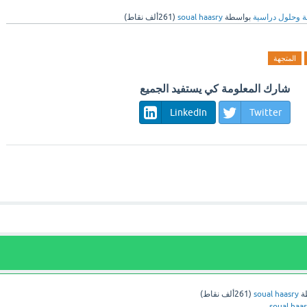
ة وحلول دراسية
بواسطة
soual haasry
(
261ألف
نقاط)
المتجهة
شارك المعلومة كي يستفيد الجميع
LinkedIn
Twitter
ة
soual haasry
(
261ألف
نقاط)
soual haa