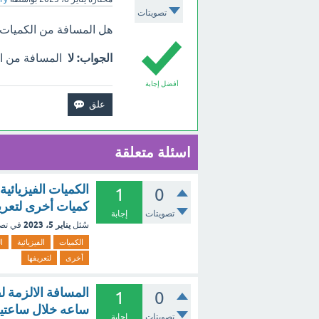
تصويتات
هل المسافة من الكميات 
الجواب: لا
المسافة من الك
أفضل إجابة
اسئلة متعلقة
الكميات الفيزيائية
1
0
كميات أخرى لتعري
تصويتات
إجابة
يناير 5، 2023
سُئل
في تص
الكميات
الفيزيائية
ا
أخرى
لتعريفها
1
0
ساعه خلال ساعتين تس
تصويتات
إجابة