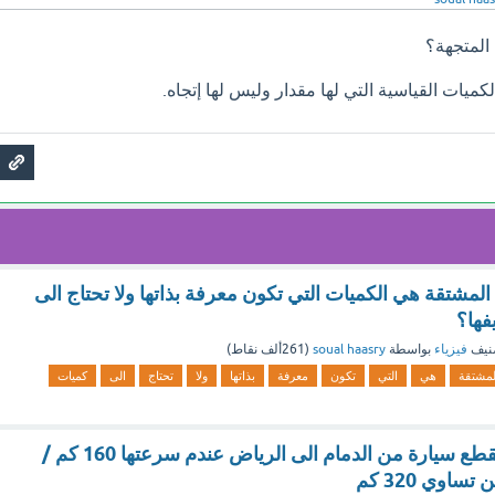
المتجهة؟
ميات القياسية التي لها مقدار وليس لها إتجاه.
 المشتقة هي الكميات التي تكون معرفة بذاتها ولا تحتاج الى
فها؟
نيف
فيزياء
بواسطة
soual haasry
(
261ألف
نقاط)
لمشتقة
هي
التي
تكون
معرفة
بذاتها
ولا
تحتاج
الى
كميات
المسافة الالزمة لقطع سيارة من الدمام الى الرياض عندم سرعتها 160 كم /
اوي 320 كم