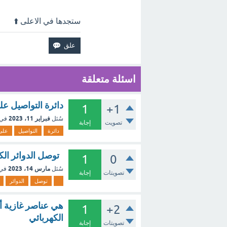
ستجدها في الاعلى ⬆️
اسئلة متعلقة
دائرة التواصيل على
1
+1
فبراير 11، 2023
سُئل
في 
تصويت
إجابة
دائرة
التواصيل
على
توصل الدوائر الكه
1
0
مارس 14، 2023
سُئل
في
تصويتات
إجابة
توصل
الدوائر
هي عناصر غازية أو
1
+2
الكهربائي
تصويتات
إجابة