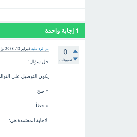
1
إجابة واحدة
تم الرد عليه
فبراير 13، 2023
بوا
0
تصويتات
حل سؤال:
يكون التوصيل على التوال
○ صح
○ خطأ
الاجابة المعتمدة هي: