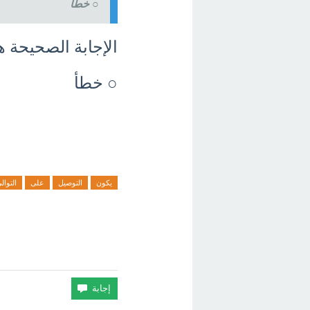
○ خطأ
الإجابة الصحيحة ه
○ خطأ
يكون
التوصيل
على
التوال