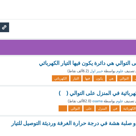
 التوالي هي دائرة يكون فيها التيار الكهربائي
تصنيف
علوم
بواسطة
خبير اول
(
6.2ألف
نقاط)
التوالي
هي
يكون
فيها
التيار
الكهربائي
ربائية في المنزل على التوالي ( )
 تصنيف
علوم
بواسطة
osama
(
82.0ألف
نقاط)
الكهربائية
في
المنزل
على
التوالي
 صلبة هشة في درجة حرارة الغرفة ورديئة التوصيل للتيار