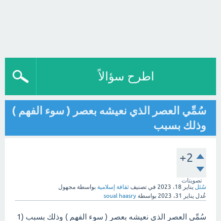
اطرح سؤالاً
سُمِّي العصر الذي نعيشه بعصر ( سوء الفهم )
وذلك بسبب
+2
تصويتات
سُئل
يناير 18، 2023
في تصنيف
ثقافة إسلامية
بواسطة
مجهول
عُدل
يناير 31، 2023
بواسطة
soual haasry
سُمِّي العصر الذي نعيشه بعصر ( سوء الفهم ) وذلك بسبب (1