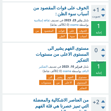
الخوف على فوات المقصود من
+1
أسباب سوء الظن :
تصويت
يناير 23، 2023
سُئل
في تصنيف
ثقافة إسلامية
1
بواسطة
osama
(
82.0ألف
نقاط)
الخوف
على
فوات
المقصود
من
إجابة
أسباب
سوء
الظن
مستوى الفهم يشير الى
0
المستوى الاعلى من مستويات
التفكير
تصويتات
1
فبراير 10، 2023
سُئل
في تصنيف
التفكير
الناقد
بواسطة
osama
(
82.0ألف
نقاط)
إجابة
مستوى
الفهم
يشير
الى
المستوى
الاعلى
من
مستويات
التفكير
من العناصر الاشكالية والمعضلة
+2
التي تميز عصرنا هي قلة الفهم