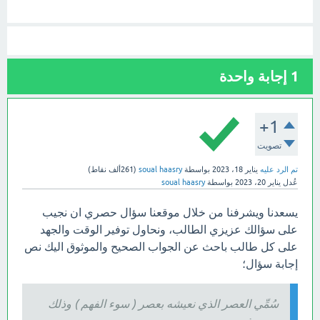
1
إجابة واحدة
+1
تصويت
تم الرد عليه
يناير 18، 2023
بواسطة
soual haasry
(
261ألف
نقاط)
عُدل
يناير 20، 2023
بواسطة
soual haasry
يسعدنا ويشرفنا من خلال موقعنا سؤال حصري ان نجيب
على سؤالك عزيزي الطالب، ونحاول توفير الوقت والجهد
على كل طالب باحث عن الجواب الصحيح والموثوق اليك نص
إجابة سؤال؛
سُمِّي العصر الذي نعيشه بعصر ( سوء الفهم ) وذلك