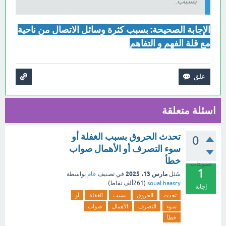
بسبب:
الإجابة الصحيحة: بسبب كثرة وسائل الاتصال من ناحية
مع قلة الفهم و التفاهم
اسئلة متعلقة
تحدث الحروق بسبب الغفلة أو
0
سوء التصرف أو الأهمال صواب
خطأ
تصويتات
1
مارس 13، 2025
سُئل
في تصنيف
عام
بواسطة
soual haasry
(
261ألف
نقاط)
إجابة
تحدث
الحروق
بسبب
الغفلة
أو
سوء
التصرف
الأهمال
صواب
خطأ